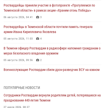
Росгвардейцы приняли участие в фотопроекте «Прогуляемся по
Тюменской области» в рамках акции «Храним огонь Победы»
06 августа 2026, 04:41
3
Росгвардейцы в Тюменской области почтили память генерала
армии Ивана Кирилловича Яковлева
05 августа 2026, 11:03
4
В Тюмени офицер Росгвардии в радиоэфире напомнил гражданам о
мерах безопасного владения оружием
05 августа 2026, 09:56
2
Военнослужащие Росгвардии сбили дрон-разведчик ВСУ на южном
направлении
05 августа 2026, 05:35
ПОПУЛЯРНЫЕ НОВОСТИ
Стальной характер продемонстрировали росгвардейцы в ходе
Сотрудники Росгвардии вернули родителям детей, потерявшихся на
масштабных спортивных событий на Урале
праздновании 440-летия Тюмени
05 августа 2026, 05:22
6
2
27 июля 2026, 08:27