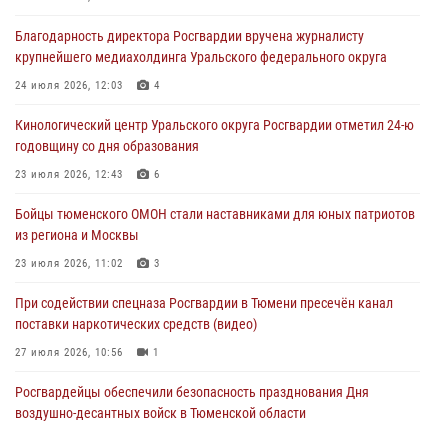
В Тюмени сотрудник Росгвардии во внеслужебное время задержал
Благодарность директора Росгвардии вручена журналисту
виновника ДТП
крупнейшего медиахолдинга Уральского федерального округа
05 августа 2026, 05:15
1
24 июля 2026, 12:03
4
Со 101-м Днём рождения поздравили сотрудники Росгвардии
Кинологический центр Уральского округа Росгвардии отметил 24-ю
труженицу тыла из Тюмени
годовщину со дня образования
04 августа 2026, 11:07
23 июля 2026, 12:43
6
Спецназ Росгвардии провел комплексную тренировку в полевых
Бойцы тюменского ОМОН стали наставниками для юных патриотов
условиях в Тюменской области (видео)
из региона и Москвы
04 августа 2026, 06:28
4
1
23 июля 2026, 11:02
3
При содействии спецназа Росгвардии в Тюмени пресечён канал
поставки наркотических средств (видео)
27 июля 2026, 10:56
1
Росгвардейцы обеспечили безопасность празднования Дня
воздушно-десантных войск в Тюменской области
03 августа 2026, 07:23
1