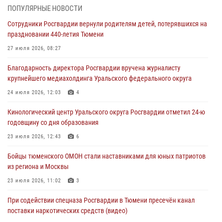
06 августа 2026, 04:41
3
ПОПУЛЯРНЫЕ НОВОСТИ
Сотрудники Росгвардии вернули родителям детей, потерявшихся на
Росгвардейцы в Тюменской области почтили память генерала
праздновании 440-летия Тюмени
армии Ивана Кирилловича Яковлева
27 июля 2026, 08:27
05 августа 2026, 11:03
4
Благодарность директора Росгвардии вручена журналисту
В Тюмени офицер Росгвардии в радиоэфире напомнил гражданам о
крупнейшего медиахолдинга Уральского федерального округа
мерах безопасного владения оружием
24 июля 2026, 12:03
4
05 августа 2026, 09:56
2
Кинологический центр Уральского округа Росгвардии отметил 24-ю
Военнослужащие Росгвардии сбили дрон-разведчик ВСУ на южном
годовщину со дня образования
направлении
23 июля 2026, 12:43
6
05 августа 2026, 05:35
Бойцы тюменского ОМОН стали наставниками для юных патриотов
Стальной характер продемонстрировали росгвардейцы в ходе
из региона и Москвы
масштабных спортивных событий на Урале
23 июля 2026, 11:02
3
05 августа 2026, 05:22
6
2
При содействии спецназа Росгвардии в Тюмени пресечён канал
поставки наркотических средств (видео)