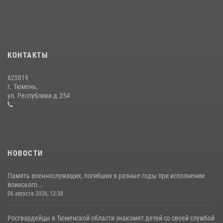
10 июля 2026, 11:46
7
В Тюменской области подведены итоги деятельности
вневедомственной охраны Росгвардии за первое полугодие 2026
года
КОНТАКТЫ
15 июля 2026, 04:12
3
625019
Сотрудники тюменского СОБР "Сова" отработали навыки
г. Тюмень,
десантирования на Урале
ул. Республики д.254
16 июля 2026, 10:42
4
НОВОСТИ
Память военнослужащих, погибших в разные годы при исполнении
воинского...
06 августа 2026, 12:38
Росгвардейцы в Тюменской области знакомят детей со своей службой