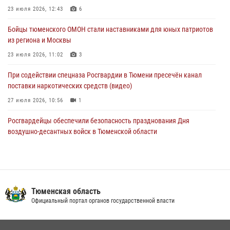
04 августа 2026, 11:07
23 июля 2026, 12:43
6
Спецназ Росгвардии провел комплексную тренировку в полевых
Бойцы тюменского ОМОН стали наставниками для юных патриотов
условиях в Тюменской области (видео)
из региона и Москвы
04 августа 2026, 06:28
4
1
23 июля 2026, 11:02
3
При содействии спецназа Росгвардии в Тюмени пресечён канал
поставки наркотических средств (видео)
27 июля 2026, 10:56
1
Росгвардейцы обеспечили безопасность празднования Дня
воздушно-десантных войск в Тюменской области
03 августа 2026, 07:23
1
Военнослужащие Росгвардии сбили дрон-разведчик ВСУ на южном
направлении
Тюменская область
05 августа 2026, 05:35
Официальный портал органов государственной власти
Тюменский ОМОН «Вепрь» проводит для детей «Каникулы с
Росгвардией»