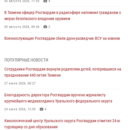
05 августа 2026, 11:03
4
В Тюмени офицер Росгвардии в радиоэфире напомнил гражданам о
мерах безопасного владения оружием
05 августа 2026, 09:56
2
Военнослужащие Росгвардии сбили дрон-разведчик ВСУ на южном
направлении
05 августа 2026, 05:35
ПОПУЛЯРНЫЕ НОВОСТИ
Стальной характер продемонстрировали росгвардейцы в ходе
Сотрудники Росгвардии вернули родителям детей, потерявшихся на
масштабных спортивных событий на Урале
праздновании 440-летия Тюмени
05 августа 2026, 05:22
6
2
27 июля 2026, 08:27
В Тюмени сотрудник Росгвардии во внеслужебное время задержал
Благодарность директора Росгвардии вручена журналисту
виновника ДТП
крупнейшего медиахолдинга Уральского федерального округа
05 августа 2026, 05:15
1
24 июля 2026, 12:03
4
Со 101-м Днём рождения поздравили сотрудники Росгвардии
Кинологический центр Уральского округа Росгвардии отметил 24-ю
труженицу тыла из Тюмени
годовщину со дня образования