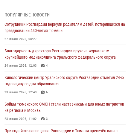
05 августа 2026, 05:35
ПОПУЛЯРНЫЕ НОВОСТИ
Стальной характер продемонстрировали росгвардейцы в ходе
Сотрудники Росгвардии вернули родителям детей, потерявшихся на
масштабных спортивных событий на Урале
праздновании 440-летия Тюмени
05 августа 2026, 05:22
6
2
27 июля 2026, 08:27
В Тюмени сотрудник Росгвардии во внеслужебное время задержал
Благодарность директора Росгвардии вручена журналисту
виновника ДТП
крупнейшего медиахолдинга Уральского федерального округа
05 августа 2026, 05:15
1
24 июля 2026, 12:03
4
Со 101-м Днём рождения поздравили сотрудники Росгвардии
Кинологический центр Уральского округа Росгвардии отметил 24-ю
труженицу тыла из Тюмени
годовщину со дня образования
04 августа 2026, 11:07
23 июля 2026, 12:43
6
Спецназ Росгвардии провел комплексную тренировку в полевых
Бойцы тюменского ОМОН стали наставниками для юных патриотов
условиях в Тюменской области (видео)
из региона и Москвы
04 августа 2026, 06:28
4
1
23 июля 2026, 11:02
3
При содействии спецназа Росгвардии в Тюмени пресечён канал