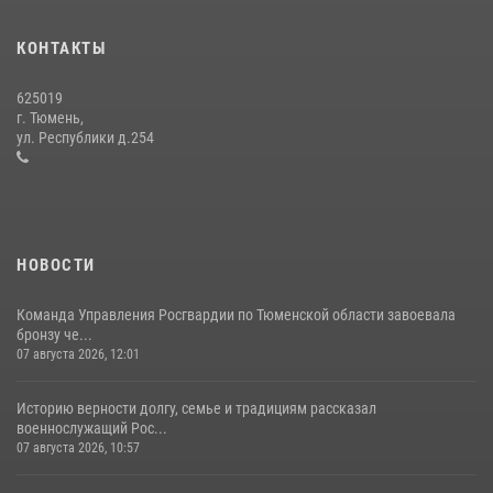
вневедомственной охраны Росгвардии за первое полугодие 2026
года
КОНТАКТЫ
15 июля 2026, 04:12
3
625019
Сотрудники тюменского СОБР "Сова" отработали навыки
г. Тюмень,
десантирования на Урале
ул. Республики д.254
16 июля 2026, 10:42
4
НОВОСТИ
Команда Управления Росгвардии по Тюменской области завоевала
бронзу че...
07 августа 2026, 12:01
Историю верности долгу, семье и традициям рассказал
военнослужащий Рос...
07 августа 2026, 10:57