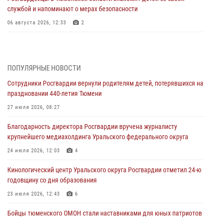
службой и напоминают о мерах безопасности
06 августа 2026, 12:33
2
Росгвардейцы приняли участие в фотопроекте «Прогуляемся по
Тюменской области» в рамках акции «Храним огонь Победы»
06 августа 2026, 04:41
3
ПОПУЛЯРНЫЕ НОВОСТИ
Сотрудники Росгвардии вернули родителям детей, потерявшихся на
Росгвардейцы в Тюменской области почтили память генерала
праздновании 440-летия Тюмени
армии Ивана Кирилловича Яковлева
27 июля 2026, 08:27
05 августа 2026, 11:03
4
Благодарность директора Росгвардии вручена журналисту
В Тюмени офицер Росгвардии в радиоэфире напомнил гражданам о
крупнейшего медиахолдинга Уральского федерального округа
мерах безопасного владения оружием
24 июля 2026, 12:03
4
05 августа 2026, 09:56
2
Кинологический центр Уральского округа Росгвардии отметил 24-ю
Военнослужащие Росгвардии сбили дрон-разведчик ВСУ на южном
годовщину со дня образования
направлении
23 июля 2026, 12:43
6
05 августа 2026, 05:35
Бойцы тюменского ОМОН стали наставниками для юных патриотов
Стальной характер продемонстрировали росгвардейцы в ходе