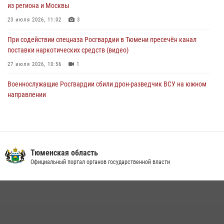
из региона и Москвы
масштабных спортивных событий на Урале
23 июля 2026, 11:02
3
05 августа 2026, 05:22
6
2
При содействии спецназа Росгвардии в Тюмени пресечён канал
поставки наркотических средств (видео)
27 июля 2026, 10:56
1
Военнослужащие Росгвардии сбили дрон-разведчик ВСУ на южном
направлении
05 августа 2026, 05:35
Росгвардейцы обеспечили безопасность празднования Дня
воздушно-десантных войск в Тюменской области
Тюменская область
03 августа 2026, 07:23
1
Официальный портал органов государственной власти
Тюменский ОМОН «Вепрь» проводит для детей «Каникулы с
Росгвардией»
10 июля 2026, 11:46
7
В Тюменской области подведены итоги деятельности