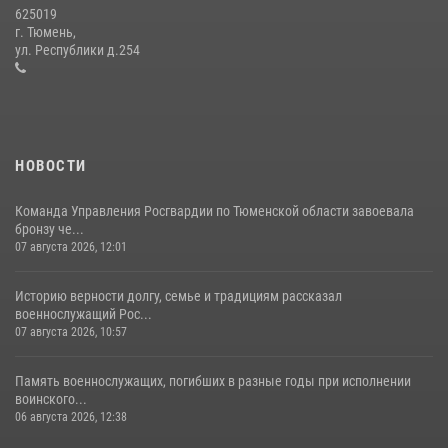
625019
Сотрудники тюменского СОБР "Сова" отработали навыки
г. Тюмень,
десантирования на Урале
ул. Республики д.254
16 июля 2026, 10:42
4
НОВОСТИ
Команда Управления Росгвардии по Тюменской области завоевала
бронзу че...
07 августа 2026, 12:01
Историю верности долгу, семье и традициям рассказал
военнослужащий Рос...
07 августа 2026, 10:57
Память военнослужащих, погибших в разные годы при исполнении
воинского...
06 августа 2026, 12:38