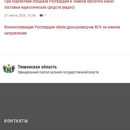
При содействии спецназа Росгвардии в Тюмени пресечён канал
поставки наркотических средств (видео)
27 июля 2026, 10:56
1
Военнослужащие Росгвардии сбили дрон-разведчик ВСУ на южном
направлении
05 августа 2026, 05:35
Росгвардейцы обеспечили безопасность празднования Дня
воздушно-десантных войск в Тюменской области
Тюменская область
03 августа 2026, 07:23
1
Официальный портал органов государственной власти
Тюменский ОМОН «Вепрь» проводит для детей «Каникулы с
Росгвардией»
10 июля 2026, 11:46
7
В Тюменской области подведены итоги деятельности
вневедомственной охраны Росгвардии за первое полугодие 2026
года
КОНТАКТЫ
15 июля 2026, 04:12
3