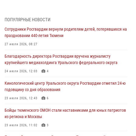
Росгвардейцы приняли участие в фотопроекте «Прогуляемся по
Тюменской области» в рамках акции «Храним огонь Победы»
06 августа 2026, 04:41
3
ПОПУЛЯРНЫЕ НОВОСТИ
Сотрудники Росгвардии вернули родителям детей, потерявшихся на
Росгвардейцы в Тюменской области почтили память генерала
праздновании 440-летия Тюмени
армии Ивана Кирилловича Яковлева
27 июля 2026, 08:27
05 августа 2026, 11:03
4
Благодарность директора Росгвардии вручена журналисту
В Тюмени офицер Росгвардии в радиоэфире напомнил гражданам о
крупнейшего медиахолдинга Уральского федерального округа
мерах безопасного владения оружием
24 июля 2026, 12:03
4
05 августа 2026, 09:56
2
Кинологический центр Уральского округа Росгвардии отметил 24-ю
Военнослужащие Росгвардии сбили дрон-разведчик ВСУ на южном
годовщину со дня образования
направлении
23 июля 2026, 12:43
6
05 августа 2026, 05:35
Бойцы тюменского ОМОН стали наставниками для юных патриотов
Стальной характер продемонстрировали росгвардейцы в ходе
из региона и Москвы
масштабных спортивных событий на Урале
23 июля 2026, 11:02
3
05 августа 2026, 05:22
6
2