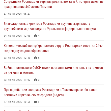
Сотрудники Росгвардии вернули родителям детей, потерявшихся на
масштабных спортивных событий на Урале
праздновании 440-летия Тюмени
05 августа 2026, 05:22
6
2
27 июля 2026, 08:27
В Тюмени сотрудник Росгвардии во внеслужебное время задержал
Благодарность директора Росгвардии вручена журналисту
виновника ДТП
крупнейшего медиахолдинга Уральского федерального округа
05 августа 2026, 05:15
1
24 июля 2026, 12:03
4
Со 101-м Днём рождения поздравили сотрудники Росгвардии
Кинологический центр Уральского округа Росгвардии отметил 24-ю
труженицу тыла из Тюмени
годовщину со дня образования
04 августа 2026, 11:07
23 июля 2026, 12:43
6
Спецназ Росгвардии провел комплексную тренировку в полевых
Бойцы тюменского ОМОН стали наставниками для юных патриотов
условиях в Тюменской области (видео)
из региона и Москвы
04 августа 2026, 06:28
4
1
23 июля 2026, 11:02
3
При содействии спецназа Росгвардии в Тюмени пресечён канал
поставки наркотических средств (видео)
27 июля 2026, 10:56
1