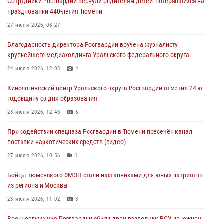
Сотрудники Росгвардии вернули родителям детей, потерявшихся на
Росгвардейцы в Тюменской области почтили память генерала
праздновании 440-летия Тюмени
армии Ивана Кирилловича Яковлева
27 июля 2026, 08:27
05 августа 2026, 11:03
4
Благодарность директора Росгвардии вручена журналисту
В Тюмени офицер Росгвардии в радиоэфире напомнил гражданам о
крупнейшего медиахолдинга Уральского федерального округа
мерах безопасного владения оружием
24 июля 2026, 12:03
4
05 августа 2026, 09:56
2
Кинологический центр Уральского округа Росгвардии отметил 24-ю
Военнослужащие Росгвардии сбили дрон-разведчик ВСУ на южном
годовщину со дня образования
направлении
23 июля 2026, 12:43
6
05 августа 2026, 05:35
При содействии спецназа Росгвардии в Тюмени пресечён канал
Стальной характер продемонстрировали росгвардейцы в ходе
поставки наркотических средств (видео)
масштабных спортивных событий на Урале
27 июля 2026, 10:56
1
05 августа 2026, 05:22
6
2
Бойцы тюменского ОМОН стали наставниками для юных патриотов
из региона и Москвы
23 июля 2026, 11:02
3
Военнослужащие Росгвардии сбили дрон-разведчик ВСУ на южном