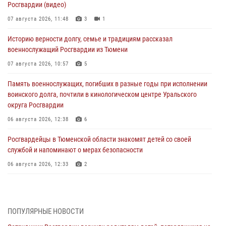
Росгвардии (видео)
07 августа 2026, 11:48
3
1
Историю верности долгу, семье и традициям рассказал
военнослужащий Росгвардии из Тюмени
07 августа 2026, 10:57
5
Память военнослужащих, погибших в разные годы при исполнении
воинского долга, почтили в кинологическом центре Уральского
округа Росгвардии
06 августа 2026, 12:38
6
Росгвардейцы в Тюменской области знакомят детей со своей
службой и напоминают о мерах безопасности
06 августа 2026, 12:33
2
Росгвардейцы приняли участие в фотопроекте «Прогуляемся по
Тюменской области» в рамках акции «Храним огонь Победы»
06 августа 2026, 04:41
3
ПОПУЛЯРНЫЕ НОВОСТИ