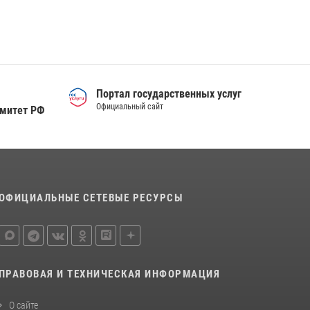
Тюменский ОМОН «Вепрь» проводит для
детей «Каникулы с Росгвардией»
10 июля 2026, 11:46
7
Сотрудники тюменского СОБР "Сова"
отработали навыки десантирования на Урале
Портал государственных услуг
16 июля 2026, 10:42
4
Официальный сайт
омитет РФ
ОФИЦИАЛЬНЫЕ СЕТЕВЫЕ РЕСУРСЫ
ПРАВОВАЯ И ТЕХНИЧЕСКАЯ ИНФОРМАЦИЯ
О сайте