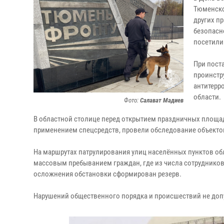
Тюменско
других п
безопасн
посетили 
При пост
проинстр
антитерр
области.
Фото:
Салават Мадиев
В областной столице перед открытием праздничных площа
применением спецсредств, провели обследование объекто
На маршрутах патрулирования улиц населённых пунктов о
массовым пребыванием граждан, где из числа сотрудников
осложнения обстановки сформирован резерв.
Нарушений общественного порядка и происшествий не доп