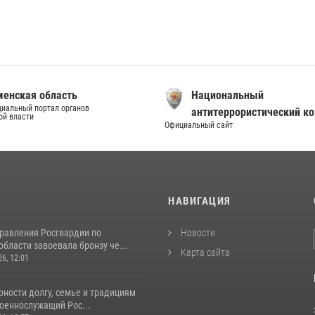
енская область
Национальный
иальный портал органов
антитеррористический к
ой власти
Официальный сайт
И
НАВИГАЦИЯ
равления Росгвардии по
Новости
бласти завоевала бронзу че...
Карта сайта
26, 12:01
ности долгу, семье и традициям
оеннослужащий Рос...