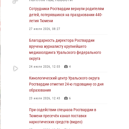
знакомят детей со своей службой и
напоминают о мерах безопасности
Сотрудники Росгвардии вернули родителям
детей, потерявшихся на праздновании 440-
06 августа 2026, 12:33
2
летия Тюмени
Росгвардейцы приняли участие в
27 июля 2026, 08:27
фотопроекте «Прогуляемся по Тюменской
области» в рамках акции «Храним огонь
Благодарность директора Росгвардии
Победы»
вручена журналисту крупнейшего
медиахолдинга Уральского федерального
06 августа 2026, 04:41
3
округа
Росгвардейцы в Тюменской области почтили
24 июля 2026, 12:03
4
память генерала армии Ивана Кирилловича
Яковлева
Кинологический центр Уральского округа
Росгвардии отметил 24-ю годовщину со дня
05 августа 2026, 11:03
4
образования
В Тюмени офицер Росгвардии в радиоэфире
23 июля 2026, 12:43
6
напомнил гражданам о мерах безопасного
владения оружием
При содействии спецназа Росгвардии в
Тюмени пресечён канал поставки
05 августа 2026, 09:56
2
наркотических средств (видео)
Военнослужащие Росгвардии сбили дрон-