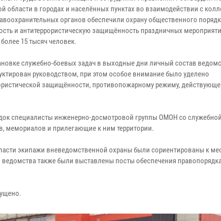
й области в городах и населённых пунктах во взаимодействии с колл
равоохранительных органов обеспечили охрану общественного порядк
ость и антитеррористическую защищённость праздничных мероприяти
более 15 тысяч человек.
ановке служебно-боевых задач в выходные дни личный состав ведом
уктирован руководством, при этом особое внимание было уделено
ористической защищённости, противопожарному режиму, действующе
док специалисты инженерно-досмотровой группы ОМОН со служебной 
в, мемориалов и прилегающие к ним территории.
бласти экипажи вневедомственной охраны были сориентированы к ме
 ведомства также были выставлены посты обеспечения правопорядка
ущено.