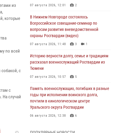
егами из
07 августа 2026, 12:01
2
а,
В Нижнем Новгороде состоялось
й, которые
Всероссийское совещание-семинар по
вопросам развития вневедомственной
охраны Росгвардии (видео)
ства
07 августа 2026, 11:48
3
1
му по всей
Историю верности долгу, семье и традициям
рассказал военнослужащий Росгвардии из
Тюмени
собакой, с
07 августа 2026, 10:57
5
Память военнослужащих, погибших в разные
стам с
годы при исполнении воинского долга,
. На случай
почтили в кинологическом центре
Уральского округа Росгвардии
06 августа 2026, 12:38
6
Росгвардейцы в Тюменской области
ПОПУЛЯРНЫЕ НОВОСТИ