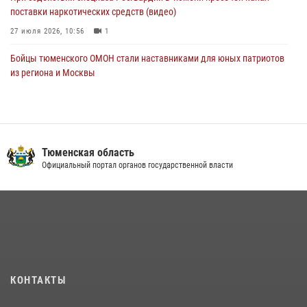
поставки наркотических средств (видео)
27 июля 2026, 10:56
1
Бойцы тюменского ОМОН стали наставниками для юных патриотов
из региона и Москвы
23 июля 2026, 11:02
3
Росгвардейцы обеспечили безопасность празднования Дня
воздушно-десантных войск в Тюменской области
Тюменская область
03 августа 2026, 07:23
1
Официальный портал органов государственной власти
Тюменский ОМОН «Вепрь» проводит для детей «Каникулы с
Росгвардией»
10 июля 2026, 11:46
7
В Тюменской области подведены итоги деятельности
вневедомственной охраны Росгвардии за первое полугодие 2026
года
КОНТАКТЫ
15 июля 2026, 04:12
3