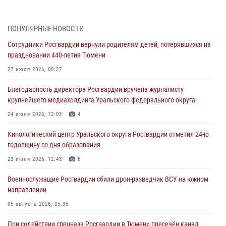
Историю верности долгу, семье и традициям рассказал
военнослужащий Росгвардии из Тюмени
07 августа 2026, 10:57
5
ПОПУЛЯРНЫЕ НОВОСТИ
Сотрудники Росгвардии вернули родителям детей, потерявшихся на
Память военнослужащих, погибших в разные годы при исполнении
праздновании 440-летия Тюмени
воинского долга, почтили в кинологическом центре Уральского
округа Росгвардии
27 июля 2026, 08:27
06 августа 2026, 12:38
6
Благодарность директора Росгвардии вручена журналисту
крупнейшего медиахолдинга Уральского федерального округа
Росгвардейцы в Тюменской области знакомят детей со своей
службой и напоминают о мерах безопасности
24 июля 2026, 12:03
4
06 августа 2026, 12:33
2
Кинологический центр Уральского округа Росгвардии отметил 24-ю
годовщину со дня образования
Росгвардейцы приняли участие в фотопроекте «Прогуляемся по
Тюменской области» в рамках акции «Храним огонь Победы»
23 июля 2026, 12:43
6
06 августа 2026, 04:41
3
Военнослужащие Росгвардии сбили дрон-разведчик ВСУ на южном
направлении
Росгвардейцы в Тюменской области почтили память генерала
армии Ивана Кирилловича Яковлева
05 августа 2026, 05:35
05 августа 2026, 11:03
4
При содействии спецназа Росгвардии в Тюмени пресечён канал