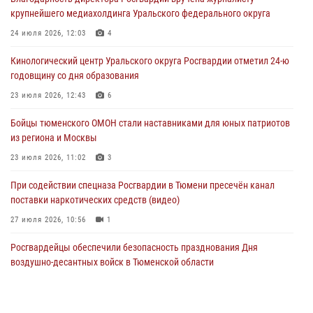
В Тюмени офицер Росгвардии в радиоэфире напомнил гражданам о
крупнейшего медиахолдинга Уральского федерального округа
мерах безопасного владения оружием
24 июля 2026, 12:03
4
05 августа 2026, 09:56
2
Кинологический центр Уральского округа Росгвардии отметил 24-ю
Военнослужащие Росгвардии сбили дрон-разведчик ВСУ на южном
годовщину со дня образования
направлении
23 июля 2026, 12:43
6
05 августа 2026, 05:35
Бойцы тюменского ОМОН стали наставниками для юных патриотов
Стальной характер продемонстрировали росгвардейцы в ходе
из региона и Москвы
масштабных спортивных событий на Урале
23 июля 2026, 11:02
3
05 августа 2026, 05:22
6
2
При содействии спецназа Росгвардии в Тюмени пресечён канал
поставки наркотических средств (видео)
27 июля 2026, 10:56
1
Росгвардейцы обеспечили безопасность празднования Дня
воздушно-десантных войск в Тюменской области
03 августа 2026, 07:23
1
Военнослужащие Росгвардии сбили дрон-разведчик ВСУ на южном