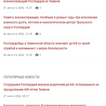
военнослужащий Росгвардии из Тюмени
07 августа 2026, 10:57
5
Память военнослужащих, погибших в разные годы при исполнении
воинского долга, почтили в кинологическом центре Уральского
округа Росгвардии
06 августа 2026, 12:38
6
Росгвардейцы в Тюменской области знакомят детей со своей
службой и напоминают о мерах безопасности
06 августа 2026, 12:33
2
Росгвардейцы приняли участие в фотопроекте «Прогуляемся по
Тюменской области» в рамках акции «Храним огонь Победы»
06 августа 2026, 04:41
3
ПОПУЛЯРНЫЕ НОВОСТИ
Сотрудники Росгвардии вернули родителям детей, потерявшихся на
Росгвардейцы в Тюменской области почтили память генерала
праздновании 440-летия Тюмени
армии Ивана Кирилловича Яковлева
27 июля 2026, 08:27
05 августа 2026, 11:03
4
Благодарность директора Росгвардии вручена журналисту