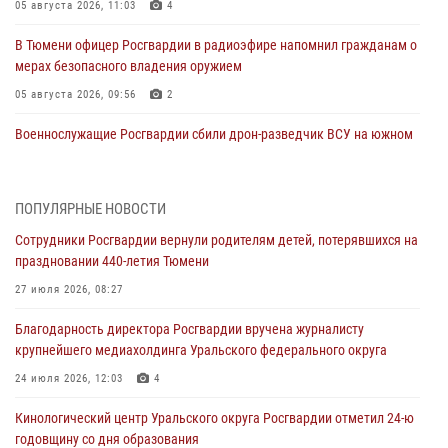
05 августа 2026, 11:03
4
В Тюмени офицер Росгвардии в радиоэфире напомнил гражданам о
мерах безопасного владения оружием
05 августа 2026, 09:56
2
Военнослужащие Росгвардии сбили дрон-разведчик ВСУ на южном
направлении
05 августа 2026, 05:35
ПОПУЛЯРНЫЕ НОВОСТИ
Стальной характер продемонстрировали росгвардейцы в ходе
Сотрудники Росгвардии вернули родителям детей, потерявшихся на
масштабных спортивных событий на Урале
праздновании 440-летия Тюмени
05 августа 2026, 05:22
6
2
27 июля 2026, 08:27
В Тюмени сотрудник Росгвардии во внеслужебное время задержал
Благодарность директора Росгвардии вручена журналисту
виновника ДТП
крупнейшего медиахолдинга Уральского федерального округа
05 августа 2026, 05:15
1
24 июля 2026, 12:03
4
Со 101-м Днём рождения поздравили сотрудники Росгвардии
Кинологический центр Уральского округа Росгвардии отметил 24-ю
труженицу тыла из Тюмени
годовщину со дня образования