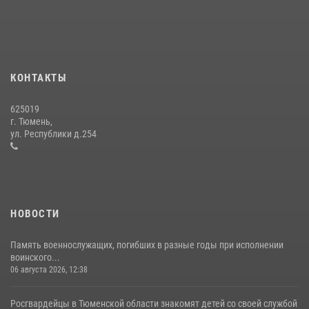
года
15 июля 2026, 04:12
3
Военнослужащие Росгвардии сбили дрон-разведчик ВСУ на южном
направлении
КОНТАКТЫ
05 августа 2026, 05:35
625019
Сотрудники тюменского СОБР "Сова" отработали навыки
г. Тюмень,
десантирования на Урале
ул. Республики д.254
16 июля 2026, 10:42
4
НОВОСТИ
Память военнослужащих, погибших в разные годы при исполнении
воинского...
06 августа 2026, 12:38
Росгвардейцы в Тюменской области знакомят детей со своей службой