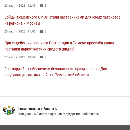
04 августа 2026, 11:07
23 июля 2026, 12:43
6
Спецназ Росгвардии провел комплексную тренировку в полевых
Бойцы тюменского ОМОН стали наставниками для юных патриотов
условиях в Тюменской области (видео)
из региона и Москвы
04 августа 2026, 06:28
4
1
23 июля 2026, 11:02
3
При содействии спецназа Росгвардии в Тюмени пресечён канал
поставки наркотических средств (видео)
27 июля 2026, 10:56
1
Росгвардейцы обеспечили безопасность празднования Дня
воздушно-десантных войск в Тюменской области
03 августа 2026, 07:23
1
Тюменский ОМОН «Вепрь» проводит для детей «Каникулы с
Росгвардией»
Тюменская область
10 июля 2026, 11:46
7
Официальный портал органов государственной власти
В Тюменской области подведены итоги деятельности
вневедомственной охраны Росгвардии за первое полугодие 2026