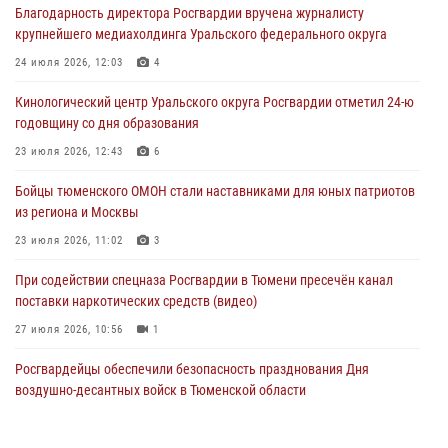
Благодарность директора Росгвардии вручена журналисту
виновника ДТП
крупнейшего медиахолдинга Уральского федерального округа
05 августа 2026, 05:15
1
24 июля 2026, 12:03
4
Со 101-м Днём рождения поздравили сотрудники Росгвардии
Кинологический центр Уральского округа Росгвардии отметил 24-ю
труженицу тыла из Тюмени
годовщину со дня образования
04 августа 2026, 11:07
23 июля 2026, 12:43
6
Спецназ Росгвардии провел комплексную тренировку в полевых
Бойцы тюменского ОМОН стали наставниками для юных патриотов
условиях в Тюменской области (видео)
из региона и Москвы
04 августа 2026, 06:28
4
1
23 июля 2026, 11:02
3
При содействии спецназа Росгвардии в Тюмени пресечён канал
поставки наркотических средств (видео)
27 июля 2026, 10:56
1
Росгвардейцы обеспечили безопасность празднования Дня
воздушно-десантных войск в Тюменской области
03 августа 2026, 07:23
1