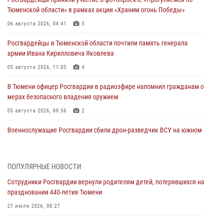
Тюменской области» в рамках акции «Храним огонь Победы»
06 августа 2026, 04:41
3
Росгвардейцы в Тюменской области почтили память генерала
армии Ивана Кирилловича Яковлева
05 августа 2026, 11:03
4
В Тюмени офицер Росгвардии в радиоэфире напомнил гражданам о
мерах безопасного владения оружием
05 августа 2026, 09:56
2
Военнослужащие Росгвардии сбили дрон-разведчик ВСУ на южном
направлении
05 августа 2026, 05:35
ПОПУЛЯРНЫЕ НОВОСТИ
Стальной характер продемонстрировали росгвардейцы в ходе
Сотрудники Росгвардии вернули родителям детей, потерявшихся на
масштабных спортивных событий на Урале
праздновании 440-летия Тюмени
05 августа 2026, 05:22
6
2
27 июля 2026, 08:27
В Тюмени сотрудник Росгвардии во внеслужебное время задержал