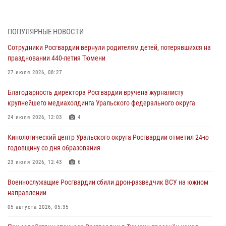
Историю верности долгу, семье и традициям рассказал
военнослужащий Росгвардии из Тюмени
07 августа 2026, 10:57
5
ПОПУЛЯРНЫЕ НОВОСТИ
Сотрудники Росгвардии вернули родителям детей, потерявшихся на
Память военнослужащих, погибших в разные годы при исполнении
праздновании 440-летия Тюмени
воинского долга, почтили в кинологическом центре Уральского
округа Росгвардии
27 июля 2026, 08:27
06 августа 2026, 12:38
6
Благодарность директора Росгвардии вручена журналисту
крупнейшего медиахолдинга Уральского федерального округа
Росгвардейцы в Тюменской области знакомят детей со своей
службой и напоминают о мерах безопасности
24 июля 2026, 12:03
4
06 августа 2026, 12:33
2
Кинологический центр Уральского округа Росгвардии отметил 24-ю
годовщину со дня образования
Росгвардейцы приняли участие в фотопроекте «Прогуляемся по
Тюменской области» в рамках акции «Храним огонь Победы»
23 июля 2026, 12:43
6
06 августа 2026, 04:41
3
Военнослужащие Росгвардии сбили дрон-разведчик ВСУ на южном
направлении
Росгвардейцы в Тюменской области почтили память генерала
армии Ивана Кирилловича Яковлева
05 августа 2026, 05:35
05 августа 2026, 11:03
4