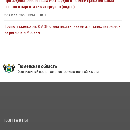
При содействии спецназа Росгвардии в Тюмени пресечён канал
поставки наркотических средств (видео)
27 июля 2026, 10:56
1
Бойцы тюменского ОМОН стали наставниками для юных патриотов
из региона и Москвы
23 июля 2026, 11:02
3
Росгвардейцы обеспечили безопасность празднования Дня
воздушно-десантных войск в Тюменской области
Тюменская область
03 августа 2026, 07:23
1
Официальный портал органов государственной власти
Тюменский ОМОН «Вепрь» проводит для детей «Каникулы с
Росгвардией»
10 июля 2026, 11:46
7
В Тюменской области подведены итоги деятельности
вневедомственной охраны Росгвардии за первое полугодие 2026
года
КОНТАКТЫ
15 июля 2026, 04:12
3