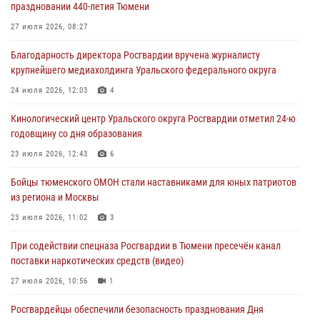
праздновании 440-летия Тюмени
05 августа 2026, 05:22
6
2
27 июля 2026, 08:27
В Тюмени сотрудник Росгвардии во внеслужебное время задержал
Благодарность директора Росгвардии вручена журналисту
виновника ДТП
крупнейшего медиахолдинга Уральского федерального округа
05 августа 2026, 05:15
1
24 июля 2026, 12:03
4
Со 101-м Днём рождения поздравили сотрудники Росгвардии
Кинологический центр Уральского округа Росгвардии отметил 24-ю
труженицу тыла из Тюмени
годовщину со дня образования
04 августа 2026, 11:07
23 июля 2026, 12:43
6
Спецназ Росгвардии провел комплексную тренировку в полевых
Бойцы тюменского ОМОН стали наставниками для юных патриотов
условиях в Тюменской области (видео)
из региона и Москвы
04 августа 2026, 06:28
4
1
23 июля 2026, 11:02
3
При содействии спецназа Росгвардии в Тюмени пресечён канал
поставки наркотических средств (видео)
27 июля 2026, 10:56
1
Росгвардейцы обеспечили безопасность празднования Дня