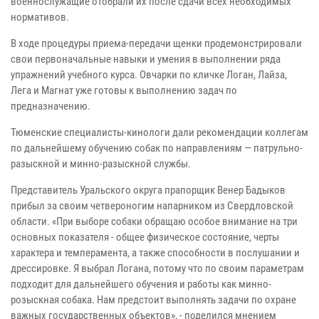
военнослужащие отобрали их после сдачи всех необходимых
нормативов.
В ходе процедуры приема-передачи щенки продемонстрировали
свои первоначальные навыки и умения в выполнении ряда
упражнений учебного курса. Овчарки по кличке Логан, Лайза,
Лега и Магнат уже готовы к выполнению задач по
предназначению.
Тюменские специалисты-кинологи дали рекомендации коллегам
по дальнейшему обучению собак по направлениям — патрульно-
разыскной и минно-разыскной службы.
Представитель Уральского округа прапорщик Венер Бадыков
прибыл за своим четвероногим напарником из Свердловской
области. «При выборе собаки обращаю особое внимание на три
основных показателя - общее физическое состояние, черты
характера и темперамента, а также способности в послушании и
дрессировке. Я выбрал Логана, потому что по своим параметрам
подходит для дальнейшего обучения и работы как минно-
розыскная собака. Нам предстоит выполнять задачи по охране
важных государственных объектов», - поделился мнением