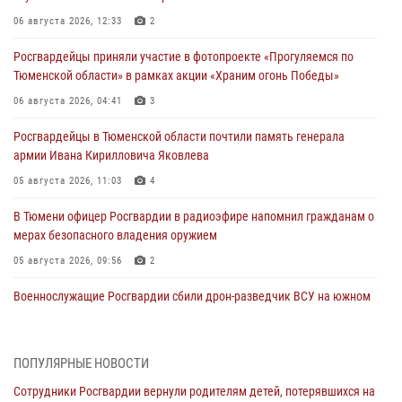
06 августа 2026, 12:33
2
Росгвардейцы приняли участие в фотопроекте «Прогуляемся по
Тюменской области» в рамках акции «Храним огонь Победы»
06 августа 2026, 04:41
3
Росгвардейцы в Тюменской области почтили память генерала
армии Ивана Кирилловича Яковлева
05 августа 2026, 11:03
4
В Тюмени офицер Росгвардии в радиоэфире напомнил гражданам о
мерах безопасного владения оружием
05 августа 2026, 09:56
2
Военнослужащие Росгвардии сбили дрон-разведчик ВСУ на южном
направлении
05 августа 2026, 05:35
ПОПУЛЯРНЫЕ НОВОСТИ
Стальной характер продемонстрировали росгвардейцы в ходе
Сотрудники Росгвардии вернули родителям детей, потерявшихся на
масштабных спортивных событий на Урале