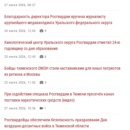
27 июля 2026, 08:27
05 августа 2026, 09:56
2
Благодарность директора Росгвардии вручена журналисту
Военнослужащие Росгвардии сбили дрон-разведчик ВСУ на южном
крупнейшего медиахолдинга Уральского федерального округа
направлении
24 июля 2026, 12:03
4
05 августа 2026, 05:35
Кинологический центр Уральского округа Росгвардии отметил 24-ю
Стальной характер продемонстрировали росгвардейцы в ходе
годовщину со дня образования
масштабных спортивных событий на Урале
23 июля 2026, 12:43
6
05 августа 2026, 05:22
6
2
Бойцы тюменского ОМОН стали наставниками для юных патриотов
В Тюмени сотрудник Росгвардии во внеслужебное время задержал
из региона и Москвы
виновника ДТП
23 июля 2026, 11:02
3
05 августа 2026, 05:15
1
При содействии спецназа Росгвардии в Тюмени пресечён канал
поставки наркотических средств (видео)
27 июля 2026, 10:56
1
Росгвардейцы обеспечили безопасность празднования Дня
воздушно-десантных войск в Тюменской области