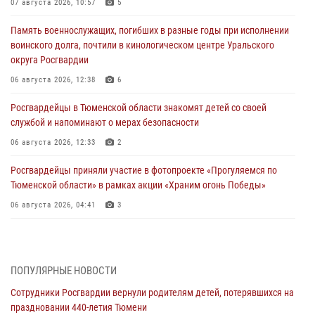
07 августа 2026, 10:57
5
Память военнослужащих, погибших в разные годы при исполнении
воинского долга, почтили в кинологическом центре Уральского
округа Росгвардии
06 августа 2026, 12:38
6
Росгвардейцы в Тюменской области знакомят детей со своей
службой и напоминают о мерах безопасности
06 августа 2026, 12:33
2
Росгвардейцы приняли участие в фотопроекте «Прогуляемся по
Тюменской области» в рамках акции «Храним огонь Победы»
06 августа 2026, 04:41
3
Росгвардейцы в Тюменской области почтили память генерала
армии Ивана Кирилловича Яковлева
05 августа 2026, 11:03
4
ПОПУЛЯРНЫЕ НОВОСТИ
Сотрудники Росгвардии вернули родителям детей, потерявшихся на
В Тюмени офицер Росгвардии в радиоэфире напомнил гражданам о
праздновании 440-летия Тюмени
мерах безопасного владения оружием