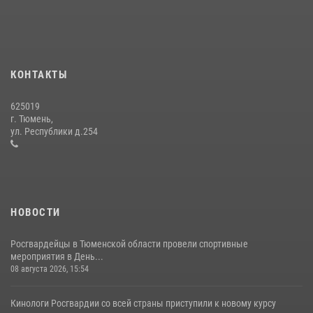
года
15 июля 2026, 04:12
3
Тюменский ОМОН «Вепрь» проводит для детей «Каникулы с
Росгвардией»
КОНТАКТЫ
10 июля 2026, 11:46
7
625019
Сотрудники тюменского СОБР "Сова" отработали навыки
г. Тюмень,
десантирования на Урале
ул. Республики д.254
16 июля 2026, 10:42
4
НОВОСТИ
Росгвардейцы в Тюменской области провели спортивные
мероприятия в День...
08 августа 2026, 15:54
Кинологи Росгвардии со всей страны приступили к новому курсу