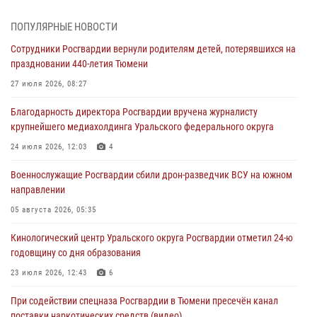
военнослужащий Росгвардии из Тюмени
07 августа 2026, 10:57
5
ПОПУЛЯРНЫЕ НОВОСТИ
Сотрудники Росгвардии вернули родителям детей, потерявшихся на
Память военнослужащих, погибших в разные годы при исполнении
праздновании 440-летия Тюмени
воинского долга, почтили в кинологическом центре Уральского
округа Росгвардии
27 июля 2026, 08:27
06 августа 2026, 12:38
6
Благодарность директора Росгвардии вручена журналисту
крупнейшего медиахолдинга Уральского федерального округа
Росгвардейцы в Тюменской области знакомят детей со своей
службой и напоминают о мерах безопасности
24 июля 2026, 12:03
4
06 августа 2026, 12:33
2
Военнослужащие Росгвардии сбили дрон-разведчик ВСУ на южном
направлении
Росгвардейцы приняли участие в фотопроекте «Прогуляемся по
Тюменской области» в рамках акции «Храним огонь Победы»
05 августа 2026, 05:35
06 августа 2026, 04:41
3
Кинологический центр Уральского округа Росгвардии отметил 24-ю
годовщину со дня образования
Росгвардейцы в Тюменской области почтили память генерала
армии Ивана Кирилловича Яковлева
23 июля 2026, 12:43
6
05 августа 2026, 11:03
4
При содействии спецназа Росгвардии в Тюмени пресечён канал
поставки наркотических средств (видео)