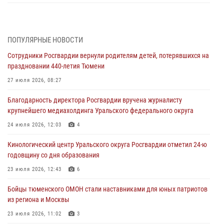
Росгвардейцы приняли участие в фотопроекте «Прогуляемся по
Тюменской области» в рамках акции «Храним огонь Победы»
06 августа 2026, 04:41
3
ПОПУЛЯРНЫЕ НОВОСТИ
Сотрудники Росгвардии вернули родителям детей, потерявшихся на
Росгвардейцы в Тюменской области почтили память генерала
праздновании 440-летия Тюмени
армии Ивана Кирилловича Яковлева
27 июля 2026, 08:27
05 августа 2026, 11:03
4
Благодарность директора Росгвардии вручена журналисту
В Тюмени офицер Росгвардии в радиоэфире напомнил гражданам о
крупнейшего медиахолдинга Уральского федерального округа
мерах безопасного владения оружием
24 июля 2026, 12:03
4
05 августа 2026, 09:56
2
Кинологический центр Уральского округа Росгвардии отметил 24-ю
Военнослужащие Росгвардии сбили дрон-разведчик ВСУ на южном
годовщину со дня образования
направлении
23 июля 2026, 12:43
6
05 августа 2026, 05:35
Бойцы тюменского ОМОН стали наставниками для юных патриотов
Стальной характер продемонстрировали росгвардейцы в ходе
из региона и Москвы
масштабных спортивных событий на Урале
23 июля 2026, 11:02
3
05 августа 2026, 05:22
6
2