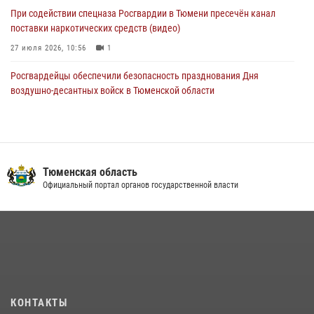
При содействии спецназа Росгвардии в Тюмени пресечён канал
поставки наркотических средств (видео)
27 июля 2026, 10:56
1
Росгвардейцы обеспечили безопасность празднования Дня
воздушно-десантных войск в Тюменской области
03 августа 2026, 07:23
1
Военнослужащие Росгвардии сбили дрон-разведчик ВСУ на южном
направлении
Тюменская область
05 августа 2026, 05:35
Официальный портал органов государственной власти
В Тюменской области подведены итоги деятельности
вневедомственной охраны Росгвардии за первое полугодие 2026
года
15 июля 2026, 04:12
3
Тюменский ОМОН «Вепрь» проводит для детей «Каникулы с
Росгвардией»
КОНТАКТЫ
10 июля 2026, 11:46
7