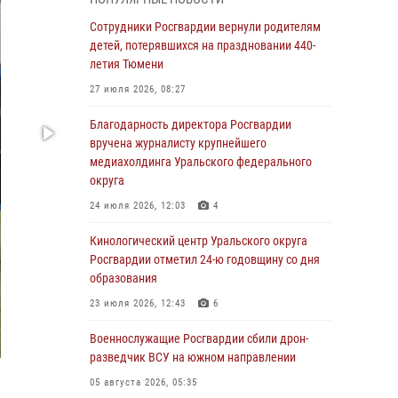
вопросам развития вневедомственной
охраны Росгвардии (видео)
Сотрудники Росгвардии вернули родителям
детей, потерявшихся на праздновании 440-
07 августа 2026, 11:48
3
1
летия Тюмени
Историю верности долгу, семье и традициям
27 июля 2026, 08:27
рассказал военнослужащий Росгвардии из
Тюмени
Благодарность директора Росгвардии
вручена журналисту крупнейшего
07 августа 2026, 10:57
5
медиахолдинга Уральского федерального
Память военнослужащих, погибших в разные
округа
годы при исполнении воинского долга,
24 июля 2026, 12:03
4
почтили в кинологическом центре
Уральского округа Росгвардии
Кинологический центр Уральского округа
Росгвардии отметил 24-ю годовщину со дня
06 августа 2026, 12:38
6
образования
Росгвардейцы в Тюменской области
23 июля 2026, 12:43
6
знакомят детей со своей службой и
напоминают о мерах безопасности
Военнослужащие Росгвардии сбили дрон-
разведчик ВСУ на южном направлении
06 августа 2026, 12:33
2
05 августа 2026, 05:35
Росгвардейцы приняли участие в