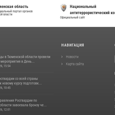
енская область
Национальный
иальный портал органов
антитеррористический к
ой власти
Официальный сайт
И
НАВИГАЦИЯ
цы в Тюменской области провели
Новости
мероприятия в День...
Карта сайта
26, 15:54
сгвардии со всей страны
к новому курсу подготовк...
26, 10:45
равления Росгвардии по
бласти завоевала бронзу че...
26, 12:01