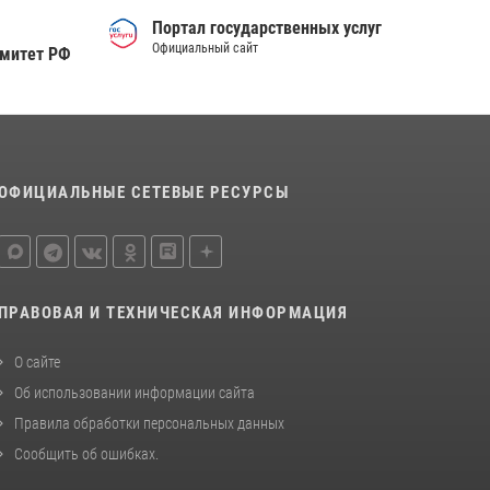
деятельности вневедомственной охраны
Портал государственных услуг
Росгвардии за первое полугодие 2026 года
Официальный сайт
омитет РФ
15 июля 2026, 04:12
3
Сотрудники тюменского СОБР "Сова"
отработали навыки десантирования на Урале
16 июля 2026, 10:42
4
ОФИЦИАЛЬНЫЕ СЕТЕВЫЕ РЕСУРСЫ
ПРАВОВАЯ И ТЕХНИЧЕСКАЯ ИНФОРМАЦИЯ
О сайте
Об использовании информации сайта
Правила обработки персональных данных
Сообщить об ошибках
.