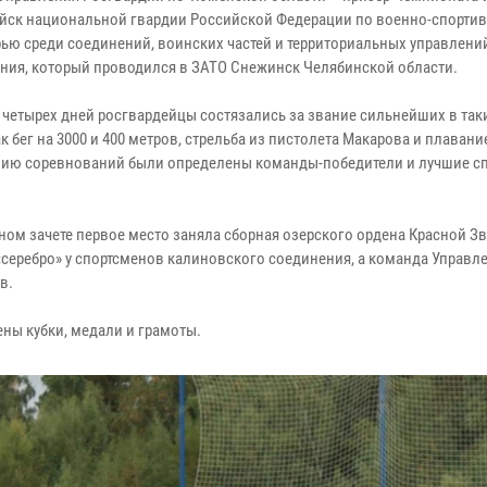
ойск национальной гвардии Российской Федерации по военно-спорти
ью среди соединений, воинских частей и территориальных управлени
ния, который проводился в ЗАТО Снежинск Челябинской области.
е четырех дней росгвардейцы состязались за звание сильнейших в так
ак бег на 3000 и 400 метров, стрельба из пистолета Макарова и плавани
ию соревнований были определены команды-победители и лучшие с
ном зачете первое место заняла сборная озерского ордена Красной З
«серебро» у спортсменов калиновского соединения, а команда Управл
в.
ны кубки, медали и грамоты.