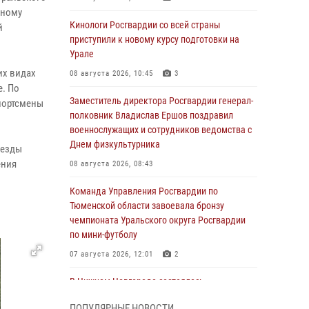
вному
Кинологи Росгвардии со всей страны
й
приступили к новому курсу подготовки на
Урале
их видах
08 августа 2026, 10:45
3
е. По
Заместитель директора Росгвардии генерал-
портсмены
полковник Владислав Ершов поздравил
военнослужащих и сотрудников ведомства с
Днем физкультурника
везды
ения
08 августа 2026, 08:43
Команда Управления Росгвардии по
Тюменской области завоевала бронзу
чемпионата Уральского округа Росгвардии
по мини-футболу
07 августа 2026, 12:01
2
В Нижнем Новгороде состоялось
Всероссийское совещание-семинар по
ПОПУЛЯРНЫЕ НОВОСТИ