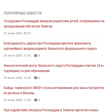
Тюменской области» в рамках акции «Храним огонь Победы»
06 августа 2026, 04:41
3
ПОПУЛЯРНЫЕ НОВОСТИ
Сотрудники Росгвардии вернули родителям детей, потерявшихся на
Росгвардейцы в Тюменской области почтили память генерала
праздновании 440-летия Тюмени
армии Ивана Кирилловича Яковлева
27 июля 2026, 08:27
05 августа 2026, 11:03
4
Благодарность директора Росгвардии вручена журналисту
В Тюмени офицер Росгвардии в радиоэфире напомнил гражданам о
крупнейшего медиахолдинга Уральского федерального округа
мерах безопасного владения оружием
24 июля 2026, 12:03
4
05 августа 2026, 09:56
2
Кинологический центр Уральского округа Росгвардии отметил 24-ю
Военнослужащие Росгвардии сбили дрон-разведчик ВСУ на южном
годовщину со дня образования
направлении
23 июля 2026, 12:43
6
05 августа 2026, 05:35
Бойцы тюменского ОМОН стали наставниками для юных патриотов
Стальной характер продемонстрировали росгвардейцы в ходе
из региона и Москвы
масштабных спортивных событий на Урале
23 июля 2026, 11:02
3
05 августа 2026, 05:22
6
2
При содействии спецназа Росгвардии в Тюмени пресечён канал