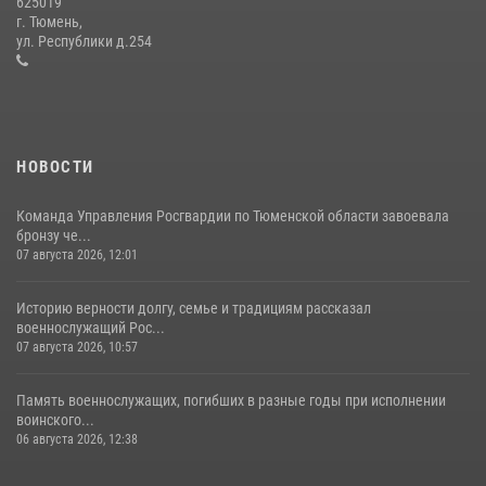
625019
Сотрудники тюменского СОБР "Сова" отработали навыки
г. Тюмень,
десантирования на Урале
ул. Республики д.254
16 июля 2026, 10:42
4
НОВОСТИ
Команда Управления Росгвардии по Тюменской области завоевала
бронзу че...
07 августа 2026, 12:01
Историю верности долгу, семье и традициям рассказал
военнослужащий Рос...
07 августа 2026, 10:57
Память военнослужащих, погибших в разные годы при исполнении
воинского...
06 августа 2026, 12:38