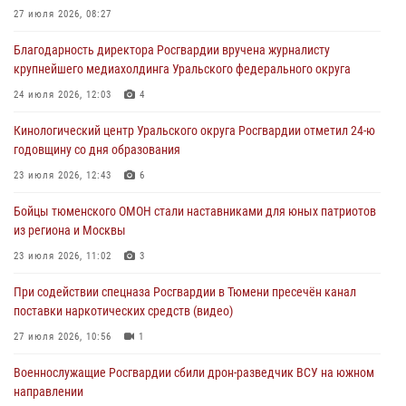
27 июля 2026, 08:27
05 августа 2026, 11:03
4
Благодарность директора Росгвардии вручена журналисту
В Тюмени офицер Росгвардии в радиоэфире напомнил гражданам о
крупнейшего медиахолдинга Уральского федерального округа
мерах безопасного владения оружием
24 июля 2026, 12:03
4
05 августа 2026, 09:56
2
Кинологический центр Уральского округа Росгвардии отметил 24-ю
Военнослужащие Росгвардии сбили дрон-разведчик ВСУ на южном
годовщину со дня образования
направлении
23 июля 2026, 12:43
6
05 августа 2026, 05:35
Бойцы тюменского ОМОН стали наставниками для юных патриотов
Стальной характер продемонстрировали росгвардейцы в ходе
из региона и Москвы
масштабных спортивных событий на Урале
23 июля 2026, 11:02
3
05 августа 2026, 05:22
6
2
При содействии спецназа Росгвардии в Тюмени пресечён канал
поставки наркотических средств (видео)
27 июля 2026, 10:56
1
Военнослужащие Росгвардии сбили дрон-разведчик ВСУ на южном
направлении