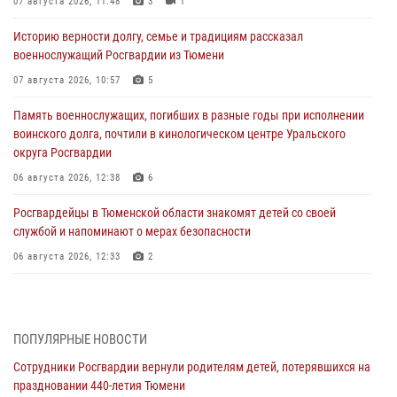
07 августа 2026, 11:48
3
1
Историю верности долгу, семье и традициям рассказал
военнослужащий Росгвардии из Тюмени
07 августа 2026, 10:57
5
Память военнослужащих, погибших в разные годы при исполнении
воинского долга, почтили в кинологическом центре Уральского
округа Росгвардии
06 августа 2026, 12:38
6
Росгвардейцы в Тюменской области знакомят детей со своей
службой и напоминают о мерах безопасности
06 августа 2026, 12:33
2
Росгвардейцы приняли участие в фотопроекте «Прогуляемся по
Тюменской области» в рамках акции «Храним огонь Победы»
06 августа 2026, 04:41
3
ПОПУЛЯРНЫЕ НОВОСТИ
Сотрудники Росгвардии вернули родителям детей, потерявшихся на
Росгвардейцы в Тюменской области почтили память генерала
праздновании 440-летия Тюмени
армии Ивана Кирилловича Яковлева