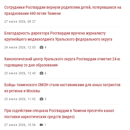
условиях в Тюменской области (видео)
Сотрудники Росгвардии вернули родителям детей, потерявшихся на
04 августа 2026, 06:28
4
1
праздновании 440-летия Тюмени
Тюменские правоохранители провели соревнования по стрельбе
27 июля 2026, 08:27
памяти офицера СОБР
Благодарность директора Росгвардии вручена журналисту
03 августа 2026, 07:35
5
крупнейшего медиахолдинга Уральского федерального округа
Росгвардия противодействует БПЛА ВСУ на южном направлении
24 июля 2026, 12:03
4
(видео)
Кинологический центр Уральского округа Росгвардии отметил 24-ю
03 августа 2026, 07:29
2
1
годовщину со дня образования
Росгвардейцы обеспечили безопасность празднования Дня
23 июля 2026, 12:43
6
воздушно-десантных войск в Тюменской области
Бойцы тюменского ОМОН стали наставниками для юных патриотов
03 августа 2026, 07:23
1
из региона и Москвы
23 июля 2026, 11:02
3
При содействии спецназа Росгвардии в Тюмени пресечён канал
поставки наркотических средств (видео)
27 июля 2026, 10:56
1