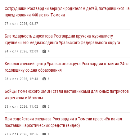
06 августа 2026, 04:41
3
Сотрудники Росгвардии вернули родителям детей, потерявшихся на
праздновании 440-летия Тюмени
Росгвардейцы в Тюменской области почтили память генерала
армии Ивана Кирилловича Яковлева
27 июля 2026, 08:27
05 августа 2026, 11:03
4
Благодарность директора Росгвардии вручена журналисту
крупнейшего медиахолдинга Уральского федерального округа
В Тюмени офицер Росгвардии в радиоэфире напомнил гражданам о
мерах безопасного владения оружием
24 июля 2026, 12:03
4
05 августа 2026, 09:56
2
Кинологический центр Уральского округа Росгвардии отметил 24-ю
годовщину со дня образования
Военнослужащие Росгвардии сбили дрон-разведчик ВСУ на южном
направлении
23 июля 2026, 12:43
6
05 августа 2026, 05:35
Бойцы тюменского ОМОН стали наставниками для юных патриотов
из региона и Москвы
Стальной характер продемонстрировали росгвардейцы в ходе
масштабных спортивных событий на Урале
23 июля 2026, 11:02
3
05 августа 2026, 05:22
6
2
При содействии спецназа Росгвардии в Тюмени пресечён канал
поставки наркотических средств (видео)
27 июля 2026, 10:56
1