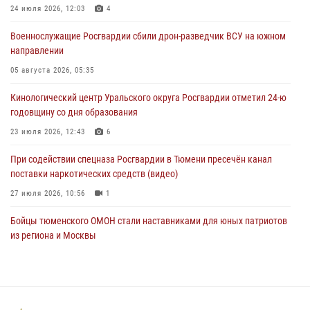
службой и напоминают о мерах безопасности
24 июля 2026, 12:03
4
06 августа 2026, 12:33
2
Военнослужащие Росгвардии сбили дрон-разведчик ВСУ на южном
направлении
Росгвардейцы приняли участие в фотопроекте «Прогуляемся по
Тюменской области» в рамках акции «Храним огонь Победы»
05 августа 2026, 05:35
06 августа 2026, 04:41
3
Кинологический центр Уральского округа Росгвардии отметил 24-ю
годовщину со дня образования
Росгвардейцы в Тюменской области почтили память генерала
армии Ивана Кирилловича Яковлева
23 июля 2026, 12:43
6
05 августа 2026, 11:03
4
При содействии спецназа Росгвардии в Тюмени пресечён канал
поставки наркотических средств (видео)
27 июля 2026, 10:56
1
Бойцы тюменского ОМОН стали наставниками для юных патриотов
из региона и Москвы
23 июля 2026, 11:02
3
Росгвардейцы обеспечили безопасность празднования Дня
воздушно-десантных войск в Тюменской области