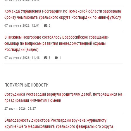
Команда Управления Росгвардии по Тюменской области завоевала
бронзу чемпионата Уральского округа Росгвардии по мини-футболу
07 августа 2026, 12:01
2
В Нижнем Новгороде состоялось Всероссийское совещание-
семинар по вопросам развития вневедомственной охраны
Росгвардии (видео)
07 августа 2026, 11:48
3
1
Историю верности долгу, семье и традициям рассказал
военнослужащий Росгвардии из Тюмени
07 августа 2026, 10:57
5
ПОПУЛЯРНЫЕ НОВОСТИ
Сотрудники Росгвардии вернули родителям детей, потерявшихся на
Память военнослужащих, погибших в разные годы при исполнении
праздновании 440-летия Тюмени
воинского долга, почтили в кинологическом центре Уральского
округа Росгвардии
27 июля 2026, 08:27
06 августа 2026, 12:38
6
Благодарность директора Росгвардии вручена журналисту
крупнейшего медиахолдинга Уральского федерального округа
Росгвардейцы в Тюменской области знакомят детей со своей