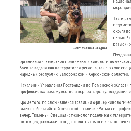
национал
мероприя
Так, в р
ведомств
округа п
сильнейш
разыскно
Фото:
Салават Мадиев
Поздравл
организаций, ветеранов принимают и кинологи тюменског
боевые задачи как на территории региона, так и в ходе с
народных республик, Запорожской и Херсонской областей.
Начальник Управления Росгвардии по Тюменской области 
профессионализм, мужество и верность долгу, поздравил 
Кроме того, по сложившейся традиции офицер кинологичес
вместе с бельгийской овчаркой по кличке Ритмик в профе
вечер, Тюмень». Специалист-кинолог поделится с телезри
питомцев, расскажет о подготовке питомцев к выполнению