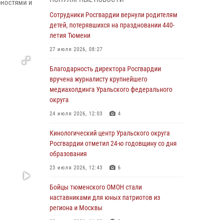
знакомят детей со своей службой и
рностями и
напоминают о мерах безопасности
Сотрудники Росгвардии вернули родителям
детей, потерявшихся на праздновании 440-
06 августа 2026, 12:33
2
летия Тюмени
Росгвардейцы приняли участие в
27 июля 2026, 08:27
фотопроекте «Прогуляемся по Тюменской
области» в рамках акции «Храним огонь
Благодарность директора Росгвардии
Победы»
вручена журналисту крупнейшего
медиахолдинга Уральского федерального
06 августа 2026, 04:41
3
округа
Росгвардейцы в Тюменской области почтили
24 июля 2026, 12:03
4
память генерала армии Ивана Кирилловича
Яковлева
Кинологический центр Уральского округа
Росгвардии отметил 24-ю годовщину со дня
05 августа 2026, 11:03
4
образования
В Тюмени офицер Росгвардии в радиоэфире
23 июля 2026, 12:43
6
напомнил гражданам о мерах безопасного
владения оружием
Бойцы тюменского ОМОН стали
наставниками для юных патриотов из
05 августа 2026, 09:56
2
региона и Москвы
Военнослужащие Росгвардии сбили дрон-