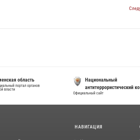
След
енская область
Национальный
иальный портал органов
антитеррористический к
ой власти
Официальный сайт
И
НАВИГАЦИЯ