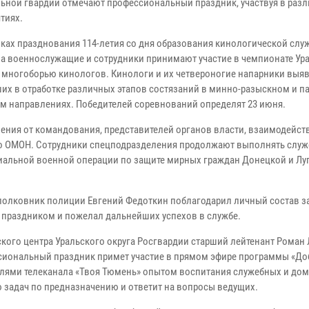
ьной гвардии отмечают профессиональный праздник, участвуя в раз
тиях.
амках празднования 114-летия со дня образования кинологической слу
а военнослужащие и сотрудники принимают участие в чемпионате Ур
о многоборью кинологов. Кинологи и их четвероногие напарники выя
их в отработке различных этапов состязаний в минно-разыскном и па
м направлениях. Победителей соревнований определят 23 июня.
ения от командования, представителей органов власти, взаимодейс
о ОМОН. Сотрудники спецподразделения продолжают выполнять служ
пециальной военной операции по защите мирных граждан Донецкой и Лу
полковник полиции Евгений Федоткин поблагодарил личный состав з
с праздником и пожелал дальнейших успехов в службе.
кого центра Уральского округа Росгвардии старший лейтенант Роман
ссиональный праздник примет участие в прямом эфире программы «Д
телями телеканала «Твоя Тюмень» опытом воспитания служебных и до
 задач по предназначению и ответит на вопросы ведущих.