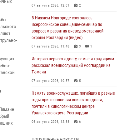
личных
07 августа 2026, 12:01
2
В Нижнем Новгороде состоялось
жбы
Всероссийское совещание-семинар по
альского
вопросам развития вневедомственной
вляют
охраны Росгвардии (видео)
трульно-
07 августа 2026, 11:48
3
1
твующих
Историю верности долгу, семье и традициям
ебно-
рассказал военнослужащий Росгвардии из
Тюмени
ганской
07 августа 2026, 10:57
5
а
Память военнослужащих, погибших в разные
годы при исполнении воинского долга,
почтили в кинологическом центре
 Лямзин
Уральского округа Росгвардии
обрый
06 августа 2026, 12:38
6
машних
Росгвардейцы в Тюменской области
ПОПУЛЯРНЫЕ НОВОСТИ