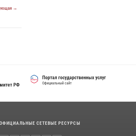
Тюменский ОМОН «Вепрь» проводит для
ующая →
детей «Каникулы с Росгвардией»
10 июля 2026, 11:46
7
Сотрудники тюменского СОБР "Сова"
отработали навыки десантирования на Урале
16 июля 2026, 10:42
4
Портал государственных услуг
Официальный сайт
омитет РФ
ОФИЦИАЛЬНЫЕ СЕТЕВЫЕ РЕСУРСЫ