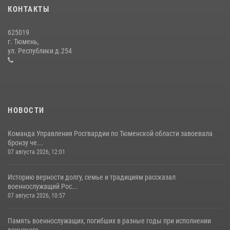
Росгвардией»
КОНТАКТЫ
10 июля 2026, 11:46
7
625019
Сотрудники тюменского СОБР "Сова" отработали навыки
г. Тюмень,
десантирования на Урале
ул. Республики д.254
16 июля 2026, 10:42
4
НОВОСТИ
Команда Управления Росгвардии по Тюменской области завоевала
бронзу че...
07 августа 2026, 12:01
Историю верности долгу, семье и традициям рассказал
военнослужащий Рос...
07 августа 2026, 10:57
Память военнослужащих, погибших в разные годы при исполнении
воинского...