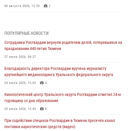
06 августа 2026, 12:33
2
Росгвардейцы приняли участие в фотопроекте «Прогуляемся по
Тюменской области» в рамках акции «Храним огонь Победы»
06 августа 2026, 04:41
3
ПОПУЛЯРНЫЕ НОВОСТИ
Сотрудники Росгвардии вернули родителям детей, потерявшихся на
Росгвардейцы в Тюменской области почтили память генерала
праздновании 440-летия Тюмени
армии Ивана Кирилловича Яковлева
27 июля 2026, 08:27
05 августа 2026, 11:03
4
Благодарность директора Росгвардии вручена журналисту
В Тюмени офицер Росгвардии в радиоэфире напомнил гражданам о
крупнейшего медиахолдинга Уральского федерального округа
мерах безопасного владения оружием
24 июля 2026, 12:03
4
05 августа 2026, 09:56
2
Кинологический центр Уральского округа Росгвардии отметил 24-ю
Военнослужащие Росгвардии сбили дрон-разведчик ВСУ на южном
годовщину со дня образования
направлении
23 июля 2026, 12:43
6
05 августа 2026, 05:35
При содействии спецназа Росгвардии в Тюмени пресечён канал
Стальной характер продемонстрировали росгвардейцы в ходе
поставки наркотических средств (видео)
масштабных спортивных событий на Урале