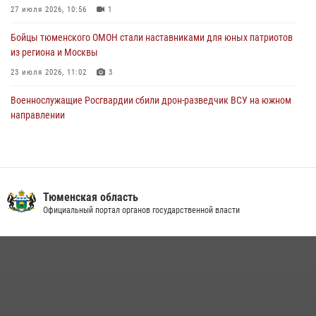
27 июля 2026, 10:56
1
05 августа 2026, 05:22
6
2
Бойцы тюменского ОМОН стали наставниками для юных патриотов
из региона и Москвы
23 июля 2026, 11:02
3
Военнослужащие Росгвардии сбили дрон-разведчик ВСУ на южном
направлении
05 августа 2026, 05:35
Росгвардейцы обеспечили безопасность празднования Дня
воздушно-десантных войск в Тюменской области
Тюменская область
03 августа 2026, 07:23
1
Официальный портал органов государственной власти
В Тюменской области подведены итоги деятельности
вневедомственной охраны Росгвардии за первое полугодие 2026
года
15 июля 2026, 04:12
3
Тюменский ОМОН «Вепрь» проводит для детей «Каникулы с