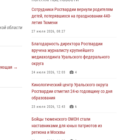
Со 101-м Днём рождения поздравили
сотрудники Росгвардии труженицу тыла из
Сотрудники Росгвардии вернули родителям
Тюмени
детей, потерявшихся на праздновании 440-
летия Тюмени
04 августа 2026, 11:07
кой области
27 июля 2026, 08:27
Спецназ Росгвардии провел комплексную
тренировку в полевых условиях в Тюменской
Благодарность директора Росгвардии
области (видео)
вручена журналисту крупнейшего
медиахолдинга Уральского федерального
04 августа 2026, 06:28
4
1
округа
ующая →
Тюменские правоохранители провели
24 июля 2026, 12:03
4
соревнования по стрельбе памяти офицера
СОБР
Кинологический центр Уральского округа
Росгвардии отметил 24-ю годовщину со дня
03 августа 2026, 07:35
5
образования
Росгвардия противодействует БПЛА ВСУ на
23 июля 2026, 12:43
6
южном направлении (видео)
Бойцы тюменского ОМОН стали
03 августа 2026, 07:29
2
1
наставниками для юных патриотов из
региона и Москвы
Росгвардейцы обеспечили безопасность
празднования Дня воздушно-десантных