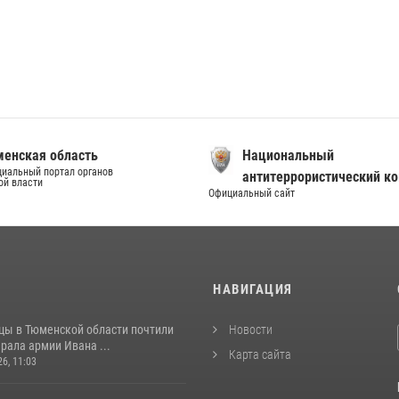
енская область
Национальный
иальный портал органов
антитеррористический к
ой власти
Официальный сайт
И
НАВИГАЦИЯ
цы в Тюменской области почтили
Новости
рала армии Ивана ...
Карта сайта
26, 11:03