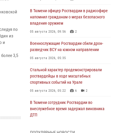
В Тюмени офицер Росгвардии в радиоэфире
анковской
напомнил гражданам о мерах безопасного
владения оружием
следуя по
05 августа 2026, 09:56
2
Один из
о и
Военнослужащие Росгвардии сбили дрон-
разведчик ВСУ на южном направлении
более 3,5
05 августа 2026, 05:35
Стальной характер продемонстрировали
росгвардейцы в ходе масштабных
спортивных событий на Урале
05 августа 2026, 05:22
6
2
В Тюмени сотрудник Росгвардии во
внеслужебное время задержал виновника
ДТП
05 августа 2026, 05:15
1
ПОПУЛЯРНЫЕ НОВОСТИ