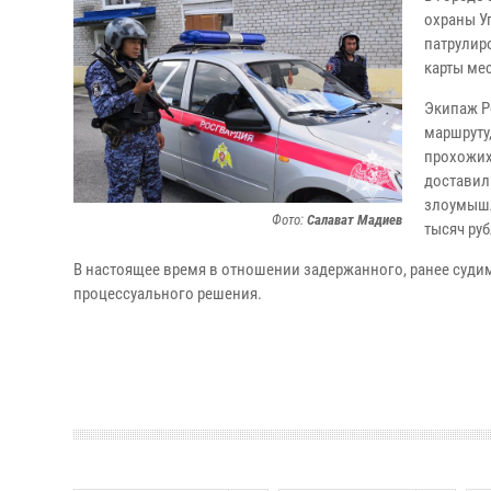
охраны У
патрулир
карты ме
Экипаж Р
маршруту
прохожих
доставил
злоумышл
Фото:
Салават Мадиев
тысяч руб
В настоящее время в отношении задержанного, ранее судим
процессуального решения.