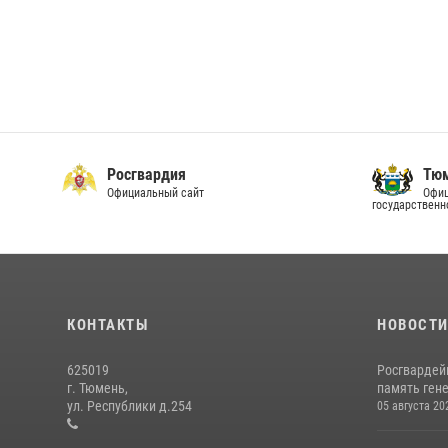
Росгвардия
Тюм
Официальный сайт
Офиц
государственн
КОНТАКТЫ
НОВОСТ
625019
Росгвардей
г. Тюмень,
память гене
ул. Республики д.254
05 августа 20