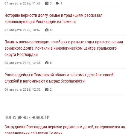
07 августа 2026, 11:48
3
1
Историю верности долгу, семье и традициям рассказал
военнослужащий Росгвардии из Тюмени
07 августа 2026, 10:57
5
Память военнослужащих, погибших в разные годы при исполнении
воинского долга, почтили в кинологическом центре Уральского
округа Росгвардии
06 августа 2026, 12:38
6
Росгвардейцы в Тюменской области знакомят детей со своей
службой и напоминают о мерах безопасности
06 августа 2026, 12:33
2
Росгвардейцы приняли участие в фотопроекте «Прогуляемся по
Тюменской области» в рамках акции «Храним огонь Победы»
06 августа 2026, 04:41
3
ПОПУЛЯРНЫЕ НОВОСТИ
Сотрудники Росгвардии вернули родителям детей, потерявшихся на
Росгвардейцы в Тюменской области почтили память генерала
праздновании 440-летия Тюмени