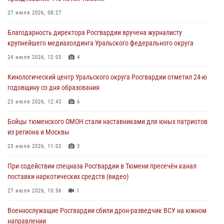
армии Ивана Кирилловича Яковлева
27 июля 2026, 08:27
05 августа 2026, 11:03
4
Благодарность директора Росгвардии вручена журналисту
В Тюмени офицер Росгвардии в радиоэфире напомнил гражданам о
крупнейшего медиахолдинга Уральского федерального округа
мерах безопасного владения оружием
24 июля 2026, 12:03
4
05 августа 2026, 09:56
2
Кинологический центр Уральского округа Росгвардии отметил 24-ю
Военнослужащие Росгвардии сбили дрон-разведчик ВСУ на южном
годовщину со дня образования
направлении
23 июля 2026, 12:43
6
05 августа 2026, 05:35
Бойцы тюменского ОМОН стали наставниками для юных патриотов
Стальной характер продемонстрировали росгвардейцы в ходе
из региона и Москвы
масштабных спортивных событий на Урале
23 июля 2026, 11:02
3
05 августа 2026, 05:22
6
2
При содействии спецназа Росгвардии в Тюмени пресечён канал
поставки наркотических средств (видео)
27 июля 2026, 10:56
1
Военнослужащие Росгвардии сбили дрон-разведчик ВСУ на южном
направлении