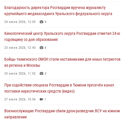
Благодарность директора Росгвардии вручена журналисту
В Тюмени офицер Росгвардии в радиоэфире напомнил гражданам о
крупнейшего медиахолдинга Уральского федерального округа
мерах безопасного владения оружием
24 июля 2026, 12:03
4
05 августа 2026, 09:56
2
Кинологический центр Уральского округа Росгвардии отметил 24-ю
Военнослужащие Росгвардии сбили дрон-разведчик ВСУ на южном
годовщину со дня образования
направлении
23 июля 2026, 12:43
6
05 августа 2026, 05:35
Бойцы тюменского ОМОН стали наставниками для юных патриотов
Стальной характер продемонстрировали росгвардейцы в ходе
из региона и Москвы
масштабных спортивных событий на Урале
23 июля 2026, 11:02
3
05 августа 2026, 05:22
6
2
При содействии спецназа Росгвардии в Тюмени пресечён канал
поставки наркотических средств (видео)
27 июля 2026, 10:56
1
Военнослужащие Росгвардии сбили дрон-разведчик ВСУ на южном
направлении
05 августа 2026, 05:35