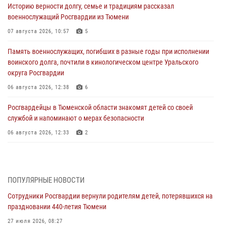
Историю верности долгу, семье и традициям рассказал
военнослужащий Росгвардии из Тюмени
07 августа 2026, 10:57
5
Память военнослужащих, погибших в разные годы при исполнении
воинского долга, почтили в кинологическом центре Уральского
округа Росгвардии
06 августа 2026, 12:38
6
Росгвардейцы в Тюменской области знакомят детей со своей
службой и напоминают о мерах безопасности
06 августа 2026, 12:33
2
Росгвардейцы приняли участие в фотопроекте «Прогуляемся по
Тюменской области» в рамках акции «Храним огонь Победы»
06 августа 2026, 04:41
3
ПОПУЛЯРНЫЕ НОВОСТИ
Сотрудники Росгвардии вернули родителям детей, потерявшихся на
Росгвардейцы в Тюменской области почтили память генерала
праздновании 440-летия Тюмени
армии Ивана Кирилловича Яковлева
27 июля 2026, 08:27
05 августа 2026, 11:03
4