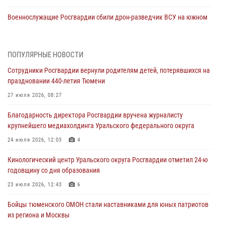
Военнослужащие Росгвардии сбили дрон-разведчик ВСУ на южном
направлении
05 августа 2026, 05:35
ПОПУЛЯРНЫЕ НОВОСТИ
Стальной характер продемонстрировали росгвардейцы в ходе
Сотрудники Росгвардии вернули родителям детей, потерявшихся на
масштабных спортивных событий на Урале
праздновании 440-летия Тюмени
05 августа 2026, 05:22
6
2
27 июля 2026, 08:27
В Тюмени сотрудник Росгвардии во внеслужебное время задержал
Благодарность директора Росгвардии вручена журналисту
виновника ДТП
крупнейшего медиахолдинга Уральского федерального округа
05 августа 2026, 05:15
1
24 июля 2026, 12:03
4
Со 101-м Днём рождения поздравили сотрудники Росгвардии
Кинологический центр Уральского округа Росгвардии отметил 24-ю
труженицу тыла из Тюмени
годовщину со дня образования
04 августа 2026, 11:07
23 июля 2026, 12:43
6
Спецназ Росгвардии провел комплексную тренировку в полевых
Бойцы тюменского ОМОН стали наставниками для юных патриотов
условиях в Тюменской области (видео)
из региона и Москвы
04 августа 2026, 06:28
4
1