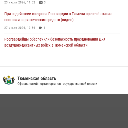
23 июля 2026, 11:02
3
При содействии спецназа Росгвардии в Тюмени пресечён канал
поставки наркотических средств (видео)
27 июля 2026, 10:56
1
Росгвардейцы обеспечили безопасность празднования Дня
воздушно-десантных войск в Тюменской области
03 августа 2026, 07:23
1
Тюменский ОМОН «Вепрь» проводит для детей «Каникулы с
Росгвардией»
Тюменская область
10 июля 2026, 11:46
7
Официальный портал органов государственной власти
В Тюменской области подведены итоги деятельности
вневедомственной охраны Росгвардии за первое полугодие 2026
года
15 июля 2026, 04:12
3
Сотрудники тюменского СОБР "Сова" отработали навыки
десантирования на Урале