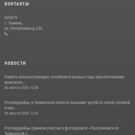
КОНТАКТЫ
16 июля 2026, 10:42
4
625019
Росгвардейцы в День семьи, любви и верности оказали помощь
г. Тюмень,
жителям Тюмени, оказавшимся в сложной жизненной ситуации
ул. Республики д.254
08 июля 2026, 09:38
5
НОВОСТИ
Память военнослужащих, погибших в разные годы при исполнении
воинского...
06 августа 2026, 12:38
Росгвардейцы в Тюменской области знакомят детей со своей службой
и нап...
06 августа 2026, 12:33
Росгвардейцы приняли участие в фотопроекте «Прогуляемся по
Тюменской о...