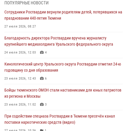
Со 101-м Днём рождения поздравили сотрудники Росгвардии
ПОПУЛЯРНЫЕ НОВОСТИ
труженицу тыла из Тюмени
Сотрудники Росгвардии вернули родителям детей, потерявшихся на
04 августа 2026, 11:07
праздновании 440-летия Тюмени
Спецназ Росгвардии провел комплексную тренировку в полевых
27 июля 2026, 08:27
условиях в Тюменской области (видео)
Благодарность директора Росгвардии вручена журналисту
04 августа 2026, 06:28
4
1
крупнейшего медиахолдинга Уральского федерального округа
Тюменские правоохранители провели соревнования по стрельбе
24 июля 2026, 12:03
4
памяти офицера СОБР
Кинологический центр Уральского округа Росгвардии отметил 24-ю
03 августа 2026, 07:35
5
годовщину со дня образования
Росгвардия противодействует БПЛА ВСУ на южном направлении
23 июля 2026, 12:43
6
(видео)
Бойцы тюменского ОМОН стали наставниками для юных патриотов
03 августа 2026, 07:29
2
1
из региона и Москвы
23 июля 2026, 11:02
3
При содействии спецназа Росгвардии в Тюмени пресечён канал
поставки наркотических средств (видео)
27 июля 2026, 10:56
1