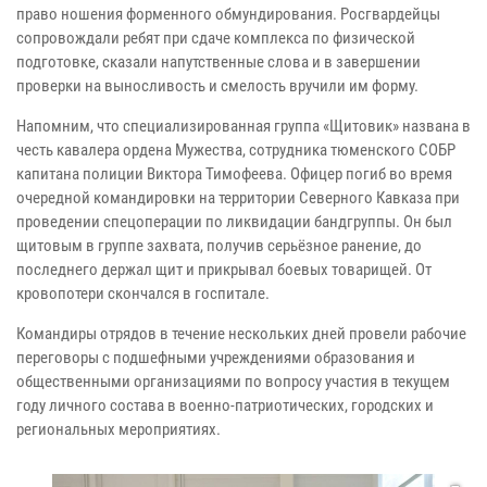
право ношения форменного обмундирования. Росгвардейцы
сопровождали ребят при сдаче комплекса по физической
подготовке, сказали напутственные слова и в завершении
проверки на выносливость и смелость вручили им форму.
Напомним, что специализированная группа «Щитовик» названа в
честь кавалера ордена Мужества, сотрудника тюменского СОБР
капитана полиции Виктора Тимофеева. Офицер погиб во время
очередной командировки на территории Северного Кавказа при
проведении спецоперации по ликвидации бандгруппы. Он был
щитовым в группе захвата, получив серьёзное ранение, до
последнего держал щит и прикрывал боевых товарищей. От
кровопотери скончался в госпитале.
Командиры отрядов в течение нескольких дней провели рабочие
переговоры с подшефными учреждениями образования и
общественными организациями по вопросу участия в текущем
году личного состава в военно-патриотических, городских и
региональных мероприятиях.