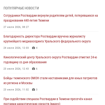
05 августа 2026, 05:35
ПОПУЛЯРНЫЕ НОВОСТИ
Стальной характер продемонстрировали росгвардейцы в ходе
Сотрудники Росгвардии вернули родителям детей, потерявшихся на
масштабных спортивных событий на Урале
праздновании 440-летия Тюмени
05 августа 2026, 05:22
6
2
27 июля 2026, 08:27
В Тюмени сотрудник Росгвардии во внеслужебное время задержал
Благодарность директора Росгвардии вручена журналисту
виновника ДТП
крупнейшего медиахолдинга Уральского федерального округа
05 августа 2026, 05:15
1
24 июля 2026, 12:03
4
Со 101-м Днём рождения поздравили сотрудники Росгвардии
Кинологический центр Уральского округа Росгвардии отметил 24-ю
труженицу тыла из Тюмени
годовщину со дня образования
04 августа 2026, 11:07
23 июля 2026, 12:43
6
Спецназ Росгвардии провел комплексную тренировку в полевых
Бойцы тюменского ОМОН стали наставниками для юных патриотов
условиях в Тюменской области (видео)
из региона и Москвы
04 августа 2026, 06:28
4
1
23 июля 2026, 11:02
3
При содействии спецназа Росгвардии в Тюмени пресечён канал
поставки наркотических средств (видео)