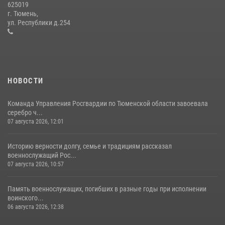
625019
Сотрудники тюменского СОБР "Сова" отработали навыки
г. Тюмень,
десантирования на Урале
ул. Республики д.254
16 июля 2026, 10:42
4
НОВОСТИ
Команда Управления Росгвардии по Тюменской области завоевала
серебро ч...
07 августа 2026, 12:01
Историю верности долгу, семье и традициям рассказал
военнослужащий Рос...
07 августа 2026, 10:57
Память военнослужащих, погибших в разные годы при исполнении
воинского...
06 августа 2026, 12:38