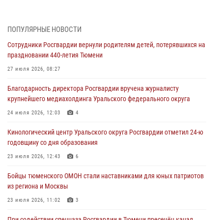
Росгвардейцы приняли участие в фотопроекте «Прогуляемся по
Тюменской области» в рамках акции «Храним огонь Победы»
ПОПУЛЯРНЫЕ НОВОСТИ
06 августа 2026, 04:41
3
Сотрудники Росгвардии вернули родителям детей, потерявшихся на
праздновании 440-летия Тюмени
Росгвардейцы в Тюменской области почтили память генерала
армии Ивана Кирилловича Яковлева
27 июля 2026, 08:27
05 августа 2026, 11:03
4
Благодарность директора Росгвардии вручена журналисту
крупнейшего медиахолдинга Уральского федерального округа
В Тюмени офицер Росгвардии в радиоэфире напомнил гражданам о
мерах безопасного владения оружием
24 июля 2026, 12:03
4
05 августа 2026, 09:56
2
Кинологический центр Уральского округа Росгвардии отметил 24-ю
годовщину со дня образования
Военнослужащие Росгвардии сбили дрон-разведчик ВСУ на южном
направлении
23 июля 2026, 12:43
6
05 августа 2026, 05:35
Бойцы тюменского ОМОН стали наставниками для юных патриотов
из региона и Москвы
Стальной характер продемонстрировали росгвардейцы в ходе
масштабных спортивных событий на Урале
23 июля 2026, 11:02
3
05 августа 2026, 05:22
6
2
При содействии спецназа Росгвардии в Тюмени пресечён канал