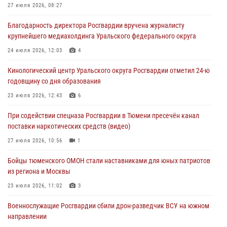
27 июля 2026, 08:27
05 августа 2026, 11:03
4
Благодарность директора Росгвардии вручена журналисту
В Тюмени офицер Росгвардии в радиоэфире напомнил гражданам о
крупнейшего медиахолдинга Уральского федерального округа
мерах безопасного владения оружием
24 июля 2026, 12:03
4
05 августа 2026, 09:56
2
Кинологический центр Уральского округа Росгвардии отметил 24-ю
Военнослужащие Росгвардии сбили дрон-разведчик ВСУ на южном
годовщину со дня образования
направлении
23 июля 2026, 12:43
6
05 августа 2026, 05:35
При содействии спецназа Росгвардии в Тюмени пресечён канал
Стальной характер продемонстрировали росгвардейцы в ходе
поставки наркотических средств (видео)
масштабных спортивных событий на Урале
27 июля 2026, 10:56
1
05 августа 2026, 05:22
6
2
Бойцы тюменского ОМОН стали наставниками для юных патриотов
из региона и Москвы
23 июля 2026, 11:02
3
Военнослужащие Росгвардии сбили дрон-разведчик ВСУ на южном
направлении