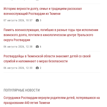
Историю верности долгу, семье и традициям рассказал
военнослужащий Росгвардии из Тюмени
07 августа 2026, 10:57
5
Память военнослужащих, погибших в разные годы при исполнении
воинского долга, почтили в кинологическом центре Уральского
округа Росгвардии
06 августа 2026, 12:38
6
Росгвардейцы в Тюменской области знакомят детей со своей
службой и напоминают о мерах безопасности
06 августа 2026, 12:33
2
Росгвардейцы приняли участие в фотопроекте «Прогуляемся по
Тюменской области» в рамках акции «Храним огонь Победы»
06 августа 2026, 04:41
3
ПОПУЛЯРНЫЕ НОВОСТИ
Сотрудники Росгвардии вернули родителям детей, потерявшихся на
Росгвардейцы в Тюменской области почтили память генерала
праздновании 440-летия Тюмени
армии Ивана Кирилловича Яковлева