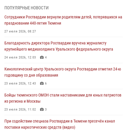
06 августа 2026, 04:41
3
ПОПУЛЯРНЫЕ НОВОСТИ
Сотрудники Росгвардии вернули родителям детей, потерявшихся на
Росгвардейцы в Тюменской области почтили память генерала
праздновании 440-летия Тюмени
армии Ивана Кирилловича Яковлева
27 июля 2026, 08:27
05 августа 2026, 11:03
4
Благодарность директора Росгвардии вручена журналисту
В Тюмени офицер Росгвардии в радиоэфире напомнил гражданам о
крупнейшего медиахолдинга Уральского федерального округа
мерах безопасного владения оружием
24 июля 2026, 12:03
4
05 августа 2026, 09:56
2
Кинологический центр Уральского округа Росгвардии отметил 24-ю
Военнослужащие Росгвардии сбили дрон-разведчик ВСУ на южном
годовщину со дня образования
направлении
23 июля 2026, 12:43
6
05 августа 2026, 05:35
Бойцы тюменского ОМОН стали наставниками для юных патриотов
Стальной характер продемонстрировали росгвардейцы в ходе
из региона и Москвы
масштабных спортивных событий на Урале
23 июля 2026, 11:02
3
05 августа 2026, 05:22
6
2
При содействии спецназа Росгвардии в Тюмени пресечён канал
поставки наркотических средств (видео)