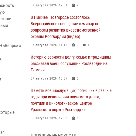
асность
07 августа 2026, 12:01
2
ную
В Нижнем Новгороде состоялось
 стали
Всероссийское совещание-семинар по
нный
вопросам развития вневедомственной
охраны Росгвардии (видео)
 «Вепрь» с
07 августа 2026, 11:48
3
1
и
Историю верности долгу, семье и традициям
х
рассказал военнослужащий Росгвардии из
Тюмени
и
07 августа 2026, 10:57
5
Память военнослужащих, погибших в разные
годы при исполнении воинского долга,
почтили в кинологическом центре
Уральского округа Росгвардии
которые
06 августа 2026, 12:38
6
Росгвардейцы в Тюменской области
ная
ПОПУЛЯРНЫЕ НОВОСТИ