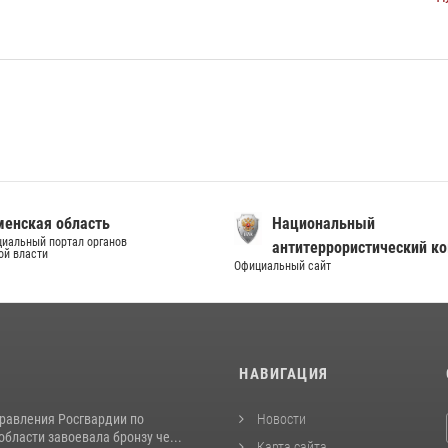
енская область
Национальный
иальный портал органов
антитеррористический к
ой власти
Официальный сайт
И
НАВИГАЦИЯ
равления Росгвардии по
Новости
бласти завоевала бронзу че...
Карта сайта