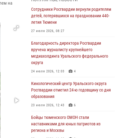
знакомят детей со своей службой и
лем на
напоминают о мерах безопасности
Сотрудники Росгвардии вернули родителям
детей, потерявшихся на праздновании 440-
06 августа 2026, 12:33
2
летия Тюмени
Росгвардейцы приняли участие в
27 июля 2026, 08:27
фотопроекте «Прогуляемся по Тюменской
области» в рамках акции «Храним огонь
Благодарность директора Росгвардии
Победы»
вручена журналисту крупнейшего
медиахолдинга Уральского федерального
06 августа 2026, 04:41
3
округа
Росгвардейцы в Тюменской области почтили
24 июля 2026, 12:03
4
память генерала армии Ивана Кирилловича
Яковлева
Кинологический центр Уральского округа
Росгвардии отметил 24-ю годовщину со дня
05 августа 2026, 11:03
4
образования
В Тюмени офицер Росгвардии в радиоэфире
23 июля 2026, 12:43
6
напомнил гражданам о мерах безопасного
владения оружием
Бойцы тюменского ОМОН стали
наставниками для юных патриотов из
05 августа 2026, 09:56
2
региона и Москвы
Военнослужащие Росгвардии сбили дрон-