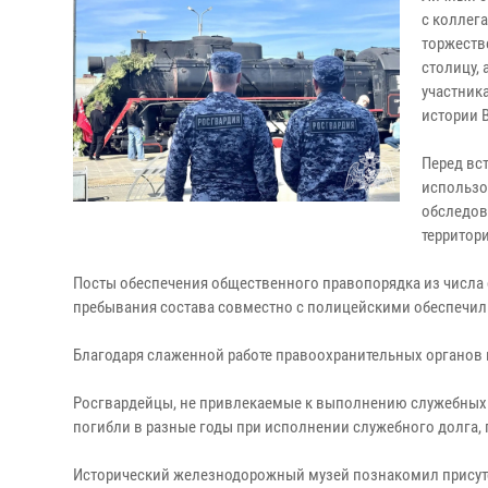
с коллег
торжеств
столицу, 
участник
истории 
Перед вс
использо
обследов
территор
Посты обеспечения общественного правопорядка из числа
пребывания состава совместно с полицейскими обеспечили
Благодаря слаженной работе правоохранительных органов
Росгвардейцы, не привлекаемые к выполнению служебных з
погибли в разные годы при исполнении служебного долга,
Исторический железнодорожный музей познакомил присутс