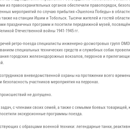
ами из правоохранительных органов обеспечили правопорядок, безоп
енных мероприятий по случаю прибытия «Эшелона Победы» в област
а также на станции Ишим и Тобольск. Тысячи жителей и гостей области
ами праздничных программ и посетили передвижной музей, посвящё
Великой Отечественной войны 1941-1945 гг.
тречей ретро-поезда специалисты инженерно-досмотровых групп ОМОН
ванием специальных технических средств и служебных собак провел
ания городских железнодорожных вокзалов, перронов и прилегающи
ий.
 сотрудников вневедомственной охраны на протяжении всего времен
 безопасность участников мероприятия на перронах.
 происшествий не допущено.
адач, с членами своих семей, а также с семьями боевых товарищей, 
 посетили экскурсионные программы поезда.
твующих с образцами военной техники: легендарные танки, реактив