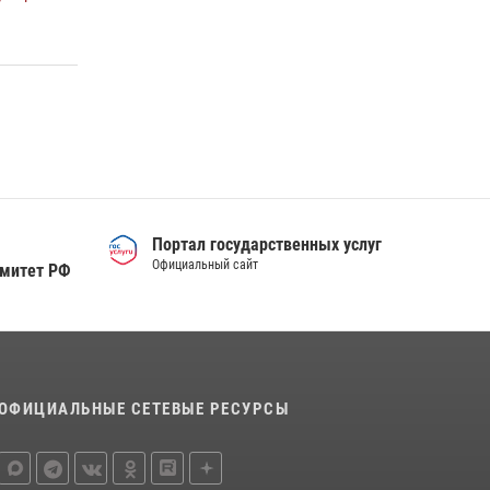
деятельности вневедомственной охраны
Росгвардии за первое полугодие 2026 года
15 июля 2026, 04:12
3
Сотрудники тюменского СОБР "Сова"
отработали навыки десантирования на Урале
16 июля 2026, 10:42
4
Портал государственных услуг
Официальный сайт
омитет РФ
ОФИЦИАЛЬНЫЕ СЕТЕВЫЕ РЕСУРСЫ