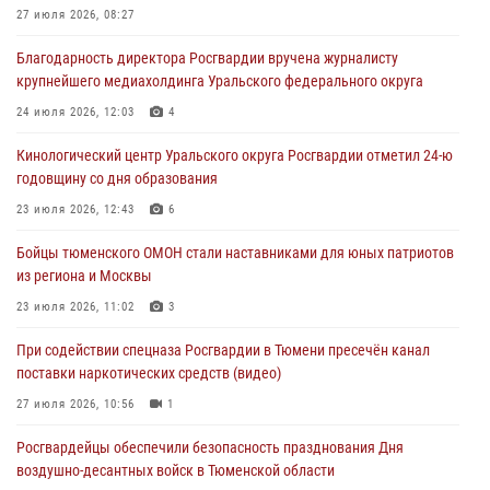
Спецназ Росгвардии провел комплексную тренировку в полевых
27 июля 2026, 08:27
условиях в Тюменской области (видео)
Благодарность директора Росгвардии вручена журналисту
04 августа 2026, 06:28
4
1
крупнейшего медиахолдинга Уральского федерального округа
Тюменские правоохранители провели соревнования по стрельбе
24 июля 2026, 12:03
4
памяти офицера СОБР
Кинологический центр Уральского округа Росгвардии отметил 24-ю
03 августа 2026, 07:35
5
годовщину со дня образования
Росгвардия противодействует БПЛА ВСУ на южном направлении
23 июля 2026, 12:43
6
(видео)
Бойцы тюменского ОМОН стали наставниками для юных патриотов
03 августа 2026, 07:29
2
1
из региона и Москвы
23 июля 2026, 11:02
3
При содействии спецназа Росгвардии в Тюмени пресечён канал
поставки наркотических средств (видео)
27 июля 2026, 10:56
1
Росгвардейцы обеспечили безопасность празднования Дня
воздушно-десантных войск в Тюменской области