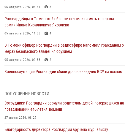
06 августа 2026, 04:41
3
Росгвардейцы в Тюменской области почтили память генерала
армии Ивана Кирилловича Яковлева
05 августа 2026, 11:03
4
В Тюмени офицер Росгвардии в радиоэфире напомнил гражданам о
мерах безопасного владения оружием
05 августа 2026, 09:56
2
Военнослужащие Росгвардии сбили дрон-разведчик ВСУ на южном
направлении
05 августа 2026, 05:35
ПОПУЛЯРНЫЕ НОВОСТИ
Стальной характер продемонстрировали росгвардейцы в ходе
Сотрудники Росгвардии вернули родителям детей, потерявшихся на
масштабных спортивных событий на Урале
праздновании 440-летия Тюмени
05 августа 2026, 05:22
6
2
27 июля 2026, 08:27
В Тюмени сотрудник Росгвардии во внеслужебное время задержал
Благодарность директора Росгвардии вручена журналисту
виновника ДТП