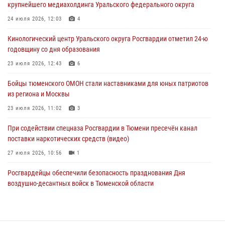
крупнейшего медиахолдинга Уральского федерального округа
05 августа 2026, 05:15
1
24 июля 2026, 12:03
4
Со 101-м Днём рождения поздравили сотрудники Росгвардии
Кинологический центр Уральского округа Росгвардии отметил 24-ю
труженицу тыла из Тюмени
годовщину со дня образования
04 августа 2026, 11:07
23 июля 2026, 12:43
6
Спецназ Росгвардии провел комплексную тренировку в полевых
Бойцы тюменского ОМОН стали наставниками для юных патриотов
условиях в Тюменской области (видео)
из региона и Москвы
04 августа 2026, 06:28
4
1
23 июля 2026, 11:02
3
При содействии спецназа Росгвардии в Тюмени пресечён канал
поставки наркотических средств (видео)
27 июля 2026, 10:56
1
Росгвардейцы обеспечили безопасность празднования Дня
воздушно-десантных войск в Тюменской области
03 августа 2026, 07:23
1
Тюменский ОМОН «Вепрь» проводит для детей «Каникулы с