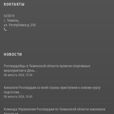
года
КОНТАКТЫ
15 июля 2026, 04:12
3
625019
Сотрудники тюменского СОБР "Сова" отработали навыки
г. Тюмень,
десантирования на Урале
ул. Республики д.254
16 июля 2026, 10:42
4
НОВОСТИ
Росгвардейцы в Тюменской области провели спортивные
мероприятия в День...
08 августа 2026, 15:54
Кинологи Росгвардии со всей страны приступили к новому курсу
подготовк...
08 августа 2026, 10:45
Команда Управления Росгвардии по Тюменской области завоевала
бронзу че...