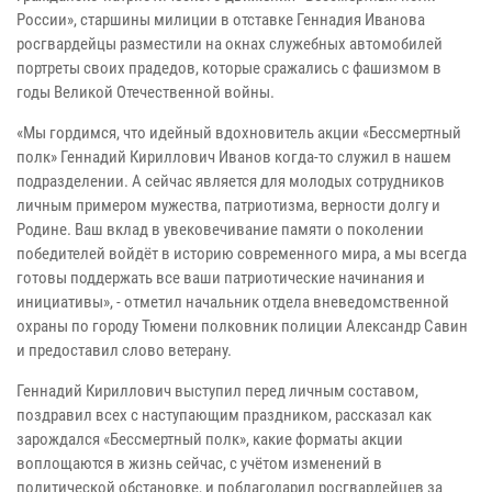
России», старшины милиции в отставке Геннадия Иванова
росгвардейцы разместили на окнах служебных автомобилей
портреты своих прадедов, которые сражались с фашизмом в
годы Великой Отечественной войны.
«Мы гордимся, что идейный вдохновитель акции «Бессмертный
полк» Геннадий Кириллович Иванов когда-то служил в нашем
подразделении. А сейчас является для молодых сотрудников
личным примером мужества, патриотизма, верности долгу и
Родине. Ваш вклад в увековечивание памяти о поколении
победителей войдёт в историю современного мира, а мы всегда
готовы поддержать все ваши патриотические начинания и
инициативы», - отметил начальник отдела вневедомственной
охраны по городу Тюмени полковник полиции Александр Савин
и предоставил слово ветерану.
Геннадий Кириллович выступил перед личным составом,
поздравил всех с наступающим праздником, рассказал как
зарождался «Бессмертный полк», какие форматы акции
воплощаются в жизнь сейчас, с учётом изменений в
политической обстановке, и поблагодарил росгвардейцев за