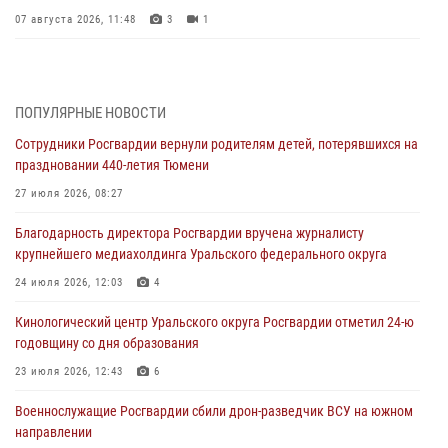
07 августа 2026, 11:48
3
1
Историю верности долгу, семье и традициям рассказал
военнослужащий Росгвардии из Тюмени
07 августа 2026, 10:57
5
ПОПУЛЯРНЫЕ НОВОСТИ
Сотрудники Росгвардии вернули родителям детей, потерявшихся на
Память военнослужащих, погибших в разные годы при исполнении
праздновании 440-летия Тюмени
воинского долга, почтили в кинологическом центре Уральского
округа Росгвардии
27 июля 2026, 08:27
06 августа 2026, 12:38
6
Благодарность директора Росгвардии вручена журналисту
крупнейшего медиахолдинга Уральского федерального округа
Росгвардейцы в Тюменской области знакомят детей со своей
службой и напоминают о мерах безопасности
24 июля 2026, 12:03
4
06 августа 2026, 12:33
2
Кинологический центр Уральского округа Росгвардии отметил 24-ю
годовщину со дня образования
Росгвардейцы приняли участие в фотопроекте «Прогуляемся по
Тюменской области» в рамках акции «Храним огонь Победы»
23 июля 2026, 12:43
6
06 августа 2026, 04:41
3
Военнослужащие Росгвардии сбили дрон-разведчик ВСУ на южном
направлении
Росгвардейцы в Тюменской области почтили память генерала