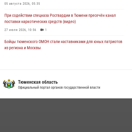
армии Ивана Кирилловича Яковлева
05 августа 2026, 05:35
05 августа 2026, 11:03
4
При содействии спецназа Росгвардии в Тюмени пресечён канал
поставки наркотических средств (видео)
27 июля 2026, 10:56
1
Бойцы тюменского ОМОН стали наставниками для юных патриотов
из региона и Москвы
23 июля 2026, 11:02
3
Росгвардейцы обеспечили безопасность празднования Дня
воздушно-десантных войск в Тюменской области
Тюменская область
03 августа 2026, 07:23
1
Официальный портал органов государственной власти
Тюменский ОМОН «Вепрь» проводит для детей «Каникулы с
Росгвардией»
10 июля 2026, 11:46
7
В Тюменской области подведены итоги деятельности
вневедомственной охраны Росгвардии за первое полугодие 2026