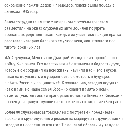
сохранение памяти дедов и прадедов, подарившим победу в
далеком 1945 году.
Затем сотрудники вместе с ветераном с особым трепетом
разместили на окнах служебных автомобилей портреты
воевавших родственников. Каждый из участников акции кратко
рассказал историю близкого ему человека, испытавшего все
тяготы военных лет.
«Мой дедушка, Мельников Дмитрий Мефодьевич, прошёл всю
войну, был ранен. Его неиссякаемый оптимизм и бодрость духа,
которые он сохранил на всю жизнь, научили нас – его внуков,
никогда не унывать и с уверенностью смотреть в будущее,
любить Россию и защищать её. К сожалению, сегодня дедушки
нет с нами, но наша семья бережно хранит память о нем», —
отметил участник акции прапорщик полиции Вячеслав Казаков и
прочел для присутствующих авторское стихотворение «Ветеран».
Более 80 служебных автомобилей с портретами победителей
выехали в круглосуточном режиме на маршруты патрулирования
городов и населенных пунктов Тюменской области и у каждого