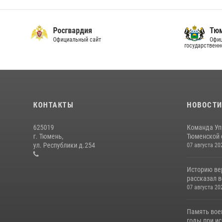
Росгвардия
Тюм
Официальный сайт
Офиц
государственн
КОНТАКТЫ
НОВОСТ
625019
Команда Уп
г. Тюмень,
Тюменской о
ул. Республики д.254
07 августа 20
Историю вер
рассказал в
07 августа 20
Память вое
годы при ис