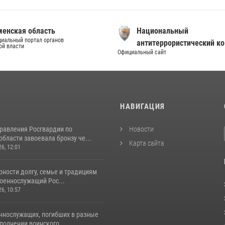
енская область
Национальный
иальный портал органов
антитеррористический к
ой власти
Официальный сайт
И
НАВИГАЦИЯ
равления Росгвардии по
Новости
бласти завоевала бронзу че...
Карта сайта
26, 12:01
ности долгу, семье и традициям
оеннослужащий Рос...
26, 10:57
ннослужащих, погибших в разные
полнении воинского...