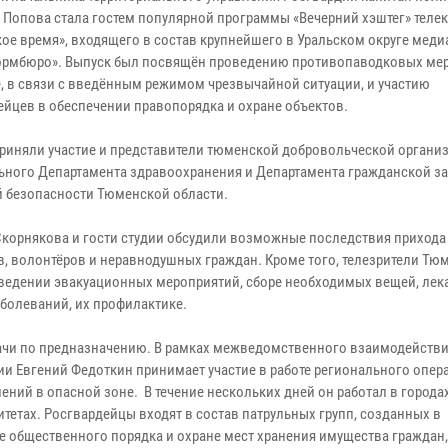
Попова стала гостем популярной программы «Вечерний хэштег» теле
ое время», входящего в состав крупнейшего в Уральском округе меди
рмбюро». Выпуск был посвящён проведению противопаводковых ме
е, в связи с введённым режимом чрезвычайной ситуации, и участию
ейцев в обеспечении правопорядка и охране объектов.
приняли участие и представители тюменской добровольческой органи
ьного Департамента здравоохранения и Департамента гражданской з
 безопасности Тюменской области.
Скорнякова и гости студии обсудили возможные последствия приход
в, волонтёров и неравнодушных граждан. Кроме того, телезрители Тю
ведении эвакуационных мероприятий, сборе необходимых вещей, лека
болеваний, их профилактике.
ачи по предназначению. В рамках межведомственного взаимодейств
и Евгений Федоткин принимает участие в работе регионального опер
ений в опасной зоне. В течение нескольких дней он работал в города
тетах. Росгвардейцы входят в состав патрульных групп, созданных в
не общественного порядка и охране мест хранения имущества граждан,