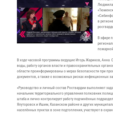
Людмила 
«Тюменск
«Сибинфо
в регион
росгвард
В эфире 
регионал
пожарной
В ходе часовой программы ведущие Игорь Жариков, Анна 
воды, работу органов власти и правоохранительных органо
области проинформированы о мерах безопасности при про
документов, а также о возможных рисках инфекционных за
«Руководство и личный состав Росгвардии выполняют зад
начальник территориального управления полковник полици
штаба и лично контролирует работу подчинённых подраздел
Ялуторовск и Ишим, Казанском районе и других муниципали
населённых пунктах в зоне подтопления, участвуют в охра