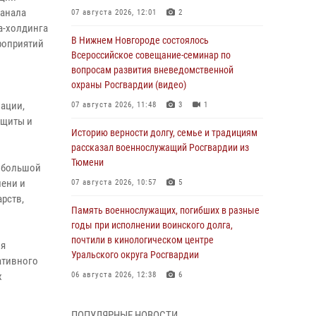
канала
07 августа 2026, 12:01
2
а-холдинга
В Нижнем Новгороде состоялось
роприятий
Всероссийское совещание-семинар по
вопросам развития вневедомственной
охраны Росгвардии (видео)
зации,
07 августа 2026, 11:48
3
1
ащиты и
Историю верности долгу, семье и традициям
рассказал военнослужащий Росгвардии из
Тюмени
а большой
мени и
07 августа 2026, 10:57
5
рств,
Память военнослужащих, погибших в разные
годы при исполнении воинского долга,
почтили в кинологическом центре
ия
Уральского округа Росгвардии
ативного
х
06 августа 2026, 12:38
6
Росгвардейцы в Тюменской области
ПОПУЛЯРНЫЕ НОВОСТИ