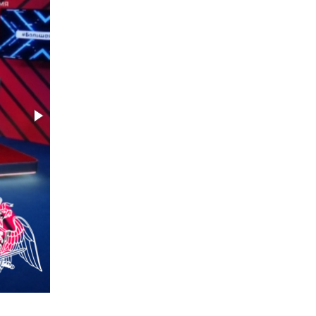
Тюменский ОМОН «Вепрь» проводит для
детей «Каникулы с Росгвардией»
10 июля 2026, 11:46
7
Сотрудники тюменского СОБР "Сова"
отработали навыки десантирования на Урале
16 июля 2026, 10:42
4