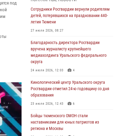
знакомят детей со своей службой и
ятся под
напоминают о мерах безопасности
Сотрудники Росгвардии вернули родителям
нной
детей, потерявшихся на праздновании 440-
гим
06 августа 2026, 12:33
2
летия Тюмени
Росгвардейцы приняли участие в
27 июля 2026, 08:27
фотопроекте «Прогуляемся по Тюменской
оты
области» в рамках акции «Храним огонь
Благодарность директора Росгвардии
Победы»
вручена журналисту крупнейшего
медиахолдинга Уральского федерального
06 августа 2026, 04:41
3
округа
Росгвардейцы в Тюменской области почтили
24 июля 2026, 12:03
4
память генерала армии Ивана Кирилловича
Яковлева
Кинологический центр Уральского округа
Росгвардии отметил 24-ю годовщину со дня
05 августа 2026, 11:03
4
образования
В Тюмени офицер Росгвардии в радиоэфире
23 июля 2026, 12:43
6
напомнил гражданам о мерах безопасного
владения оружием
Бойцы тюменского ОМОН стали
наставниками для юных патриотов из
05 августа 2026, 09:56
2
региона и Москвы
Военнослужащие Росгвардии сбили дрон-