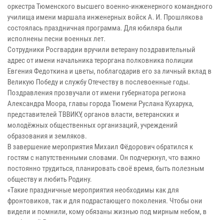
оркестра Тюменского высшего военно-инженерного командного
училища имени маршала инженерных войск А. И. Прошлякова
состоялась праздничная программа. Для юбиляра были
исполнены песни военных лет.
Сотрудники Росгвардии вручили ветерану поздравительный
адрес от имени начальника тероргана полковника полиции
Евгения Федоткина и цветы, поблагодарив его за личный вклад в
Великую Победу и службу Отечеству в послевоенные годы.
Поздравления прозвучали от имени губернатора региона
Александра Моора, главы города Тюмени Руслана Кухарука,
представителей ТВВИКУ, органов власти, ветеранских и
молодёжных общественных организаций, учреждений
образования и земляков.
В завершение мероприятия Михаил Фёдорович обратился к
гостям с напутственными словами. Он подчеркнул, что важно
постоянно трудиться, планировать своё время, быть полезным
обществу и любить Родину.
«Такие праздничные мероприятия необходимы как для
фронтовиков, так и для подрастающего поколения. Чтобы они
видели и помнили, кому обязаны жизнью под мирным небом, в