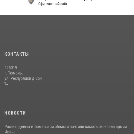
Официальный сайт
В Тюменской области подведены итоги деятельности
вневедомственной охраны Росгвардии за первое полугодие 2026
года
15 июля 2026, 04:12
3
Сотрудники тюменского СОБР "Сова" отработали навыки
десантирования на Урале
КОНТАКТЫ
16 июля 2026, 10:42
4
625019
Росгвардейцы в День семьи, любви и верности оказали помощь
г. Тюмень,
жителям Тюмени, оказавшимся в сложной жизненной ситуации
ул. Республики д.254
08 июля 2026, 09:38
5
НОВОСТИ
Росгвардейцы в Тюменской области почтили память генерала армии
Ивана ...