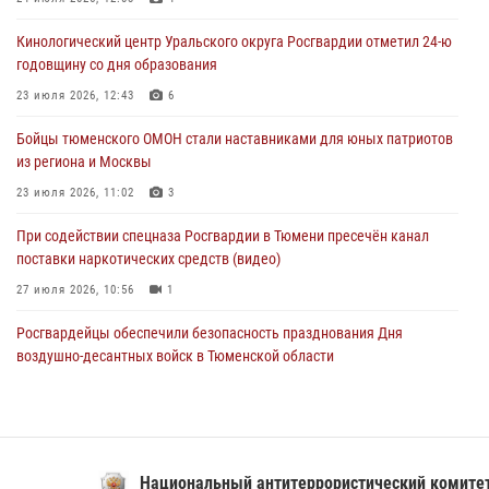
(видео)
Кинологический центр Уральского округа Росгвардии отметил 24-ю
03 августа 2026, 07:29
2
1
годовщину со дня образования
Росгвардейцы обеспечили безопасность празднования Дня
23 июля 2026, 12:43
6
воздушно-десантных войск в Тюменской области
Бойцы тюменского ОМОН стали наставниками для юных патриотов
03 августа 2026, 07:23
1
из региона и Москвы
23 июля 2026, 11:02
3
При содействии спецназа Росгвардии в Тюмени пресечён канал
поставки наркотических средств (видео)
27 июля 2026, 10:56
1
Росгвардейцы обеспечили безопасность празднования Дня
воздушно-десантных войск в Тюменской области
03 августа 2026, 07:23
1
Тюменский ОМОН «Вепрь» проводит для детей «Каникулы с
Росгвардией»
Национальный антитеррористический комитет РФ
10 июля 2026, 11:46
7