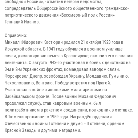
свободной России», - отметил ветеран ведомства,
сопредседатель Общероссийского общественного гражданско-
патриотического движения «Бессмертный полк России»
Геннадий Иванов.
Справочно:
Михаил Фёдорович Костюрин родился 21 октября 1923 года в
Иркутской области. В 1941 году обучался в военном училище
связи, дислоцировавшемся в Красноярске, окончил его в звании
лейтенанта. С августа 1943-го участвовал в боевых действиях на
3-м и 2-м Украинских фронтах, командовал взводом связи.
Форсировал Днепр, освобождал Украину, Молдавию, Румынию,
Чехословакию, Венгрию. Победу встретил под Прагой.
Участвовал в войне с японскими милитаристами на
Забайкальском фронте. После войны Михаил Фёдорович
продолжил службу, став кадровым военным, был
политработником в ракетном соединении, полковник в отставке.
В Тюмени проживает с 1959 года. Награждён орденами
Отечественной войны I степени и двумя - II степени, орденом
Красной Звезды и другими наградами.