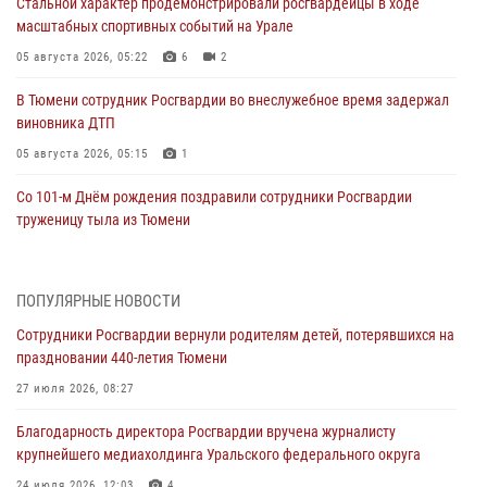
Стальной характер продемонстрировали росгвардейцы в ходе
масштабных спортивных событий на Урале
05 августа 2026, 05:22
6
2
В Тюмени сотрудник Росгвардии во внеслужебное время задержал
виновника ДТП
05 августа 2026, 05:15
1
Со 101-м Днём рождения поздравили сотрудники Росгвардии
труженицу тыла из Тюмени
04 августа 2026, 11:07
Спецназ Росгвардии провел комплексную тренировку в полевых
ПОПУЛЯРНЫЕ НОВОСТИ
условиях в Тюменской области (видео)
Сотрудники Росгвардии вернули родителям детей, потерявшихся на
04 августа 2026, 06:28
4
1
праздновании 440-летия Тюмени
Тюменские правоохранители провели соревнования по стрельбе
27 июля 2026, 08:27
памяти офицера СОБР
Благодарность директора Росгвардии вручена журналисту
03 августа 2026, 07:35
5
крупнейшего медиахолдинга Уральского федерального округа
Росгвардия противодействует БПЛА ВСУ на южном направлении
24 июля 2026, 12:03
4