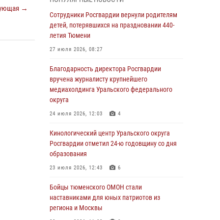
владения оружием
ующая →
Сотрудники Росгвардии вернули родителям
05 августа 2026, 09:56
2
детей, потерявшихся на праздновании 440-
Военнослужащие Росгвардии сбили дрон-
летия Тюмени
разведчик ВСУ на южном направлении
27 июля 2026, 08:27
05 августа 2026, 05:35
Благодарность директора Росгвардии
Стальной характер продемонстрировали
вручена журналисту крупнейшего
росгвардейцы в ходе масштабных
медиахолдинга Уральского федерального
спортивных событий на Урале
округа
05 августа 2026, 05:22
6
2
24 июля 2026, 12:03
4
В Тюмени сотрудник Росгвардии во
Кинологический центр Уральского округа
внеслужебное время задержал виновника
Росгвардии отметил 24-ю годовщину со дня
ДТП
образования
05 августа 2026, 05:15
1
23 июля 2026, 12:43
6
Со 101-м Днём рождения поздравили
Бойцы тюменского ОМОН стали
сотрудники Росгвардии труженицу тыла из
наставниками для юных патриотов из
Тюмени
региона и Москвы