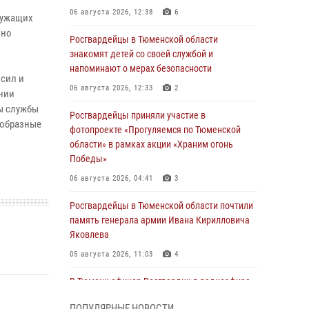
06 августа 2026, 12:38
6
лужащих
шно
Росгвардейцы в Тюменской области
знакомят детей со своей службой и
напоминают о мерах безопасности
сил и
06 августа 2026, 12:33
2
нии
ы службы
Росгвардейцы приняли участие в
ообразные
фотопроекте «Прогуляемся по Тюменской
области» в рамках акции «Храним огонь
Победы»
06 августа 2026, 04:41
3
Росгвардейцы в Тюменской области почтили
память генерала армии Ивана Кирилловича
Яковлева
05 августа 2026, 11:03
4
В Тюмени офицер Росгвардии в радиоэфире
напомнил гражданам о мерах безопасного
ПОПУЛЯРНЫЕ НОВОСТИ