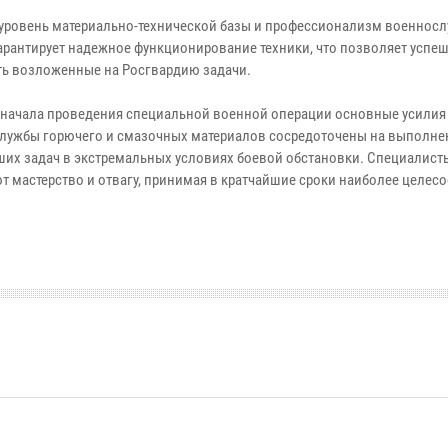
уровень материально-технической базы и профессионализм военнос
арантирует надежное функционирование техники, что позволяет успе
ь возложенные на Росгвардию задачи.
 начала проведения специальной военной операции основные усилия 
службы горючего и смазочных материалов сосредоточены на выполне
их задач в экстремальных условиях боевой обстановки. Специалист
т мастерство и отвагу, принимая в кратчайшие сроки наиболее целес