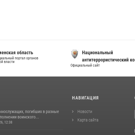
енская область
Национальный
иальный портал органов
антитеррористический к
ой власти
Официальный сайт
И
НАВИГАЦИЯ
ннослужащих, погибших в разные
Новости
полнении воинского...
Карта сайта
26, 12:38