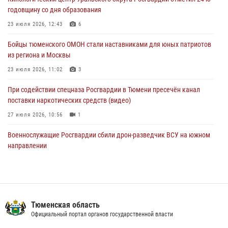
Военнослужащие Росгвардии сбили дрон-разведчик ВСУ на южном
годовщину со дня образования
направлении
23 июля 2026, 12:43
6
05 августа 2026, 05:35
Бойцы тюменского ОМОН стали наставниками для юных патриотов
Стальной характер продемонстрировали росгвардейцы в ходе
из региона и Москвы
масштабных спортивных событий на Урале
23 июля 2026, 11:02
3
05 августа 2026, 05:22
6
2
При содействии спецназа Росгвардии в Тюмени пресечён канал
поставки наркотических средств (видео)
27 июля 2026, 10:56
1
Военнослужащие Росгвардии сбили дрон-разведчик ВСУ на южном
направлении
05 августа 2026, 05:35
Росгвардейцы обеспечили безопасность празднования Дня
воздушно-десантных войск в Тюменской области
Тюменская область
03 августа 2026, 07:23
1
Официальный портал органов государственной власти
Тюменский ОМОН «Вепрь» проводит для детей «Каникулы с