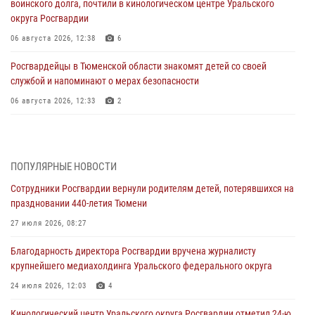
воинского долга, почтили в кинологическом центре Уральского
округа Росгвардии
06 августа 2026, 12:38
6
Росгвардейцы в Тюменской области знакомят детей со своей
службой и напоминают о мерах безопасности
06 августа 2026, 12:33
2
Росгвардейцы приняли участие в фотопроекте «Прогуляемся по
Тюменской области» в рамках акции «Храним огонь Победы»
06 августа 2026, 04:41
3
ПОПУЛЯРНЫЕ НОВОСТИ
Сотрудники Росгвардии вернули родителям детей, потерявшихся на
Росгвардейцы в Тюменской области почтили память генерала
праздновании 440-летия Тюмени
армии Ивана Кирилловича Яковлева
27 июля 2026, 08:27
05 августа 2026, 11:03
4
Благодарность директора Росгвардии вручена журналисту
В Тюмени офицер Росгвардии в радиоэфире напомнил гражданам о
крупнейшего медиахолдинга Уральского федерального округа
мерах безопасного владения оружием
24 июля 2026, 12:03
4
05 августа 2026, 09:56
2
Кинологический центр Уральского округа Росгвардии отметил 24-ю