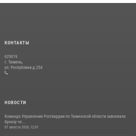
Росгвардией»
10 июля 2026, 11:46
7
В Тюменской области подведены итоги деятельности
вневедомственной охраны Росгвардии за первое полугодие 2026
года
КОНТАКТЫ
15 июля 2026, 04:12
3
625019
Сотрудники тюменского СОБР "Сова" отработали навыки
г. Тюмень,
десантирования на Урале
ул. Республики д.254
16 июля 2026, 10:42
4
НОВОСТИ
Команда Управления Росгвардии по Тюменской области завоевала
бронзу че...
07 августа 2026, 12:01