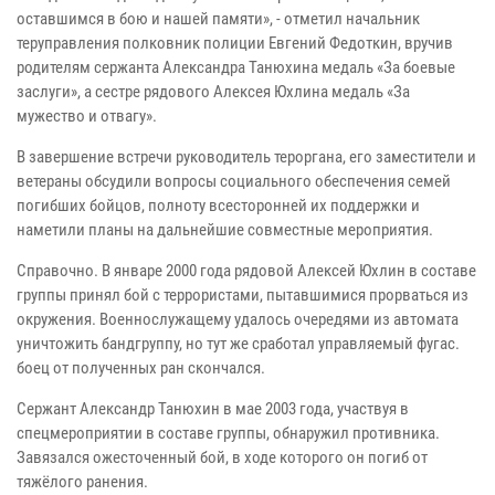
оставшимся в бою и нашей памяти», - отметил начальник
теруправления полковник полиции Евгений Федоткин, вручив
родителям сержанта Александра Танюхина медаль «За боевые
заслуги», а сестре рядового Алексея Юхлина медаль «За
мужество и отвагу».
В завершение встречи руководитель тероргана, его заместители и
ветераны обсудили вопросы социального обеспечения семей
погибших бойцов, полноту всесторонней их поддержки и
наметили планы на дальнейшие совместные мероприятия.
Справочно. В январе 2000 года рядовой Алексей Юхлин в составе
группы принял бой с террористами, пытавшимися прорваться из
окружения. Военнослужащему удалось очередями из автомата
уничтожить бандгруппу, но тут же сработал управляемый фугас.
боец от полученных ран скончался.
Сержант Александр Танюхин в мае 2003 года, участвуя в
спецмероприятии в составе группы, обнаружил противника.
Завязался ожесточенный бой, в ходе которого он погиб от
тяжёлого ранения.