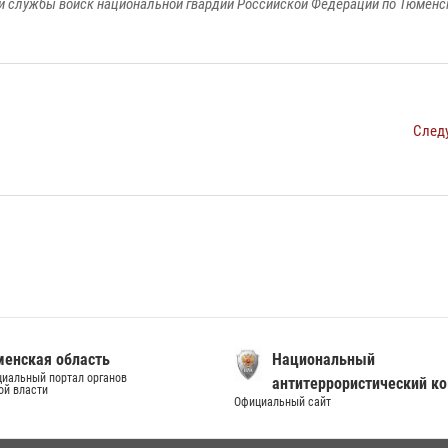
 службы войск национальной гвардии Российской Федерации по Тюменс
След
енская область
Национальный
иальный портал органов
антитеррористический к
ой власти
Официальный сайт