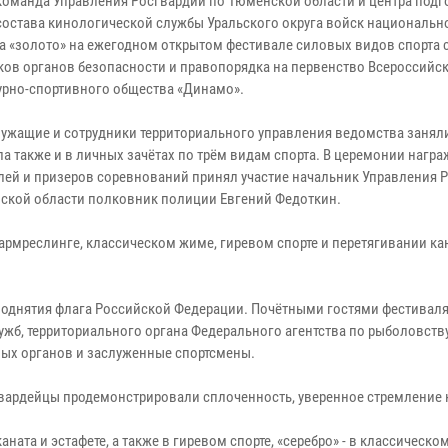
команда Управления Росгвардии по Тюменской области и центра подг
состава кинологической службы Уральского округа войск национальн
а «золото» на ежегодном открытом фестивале силовых видов спорта 
ков органов безопасности и правопорядка на первенство Всероссийс
урно-спортивного общества «Динамо».
ужащие и сотрудники территориального управления ведомства занял
ла также и в личных зачётах по трём видам спорта. В церемонии нагр
лей и призеров соревнований принял участие начальник Управления 
ской области полковник полиции Евгений Федоткин.
армреслинге, классическом жиме, гиревом спорте и перетягивании ка
поднятия флага Российской Федерации. Почётными гостями фестиваля
жб, территориального органа Федерального агентства по рыболовству
ных органов и заслуженные спортсмены.
вардейцы продемонстрировали сплоченность, уверенное стремление к
ата и эстафете, а также в гиревом спорте, «серебро» - в классическо