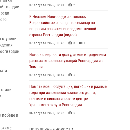
отовки
07 августа 2026, 12:01
2
ой гвардии
среди
В Нижнем Новгороде состоялось
кого
Всероссийское совещание-семинар по
вопросам развития вневедомственной
охраны Росгвардии (видео)
и ступени
07 августа 2026, 11:48
3
1
аждения
Росгвардии
Историю верности долгу, семье и традициям
рассказал военнослужащий Росгвардии из
Тюмени
ната
07 августа 2026, 10:57
5
Память военнослужащих, погибших в разные
 стали
годы при исполнении воинского долга,
,
почтили в кинологическом центре
Уральского округа Росгвардии
06 августа 2026, 12:38
6
 победе и
Росгвардейцы в Тюменской области
м жиме,
ПОПУЛЯРНЫЕ НОВОСТИ