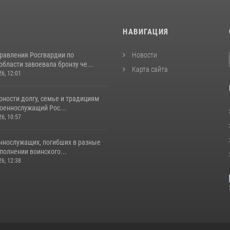
И
НАВИГАЦИЯ
равления Росгвардии по
Новости
бласти завоевала бронзу че...
Карта сайта
26, 12:01
ности долгу, семье и традициям
оеннослужащий Рос...
26, 10:57
ннослужащих, погибших в разные
полнении воинского...
26, 12:38