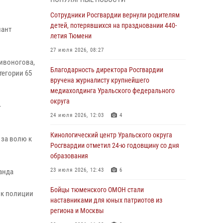
знакомят детей со своей службой и
напоминают о мерах безопасности
Сотрудники Росгвардии вернули родителям
детей, потерявшихся на праздновании 440-
06 августа 2026, 12:33
2
нант
летия Тюмени
Росгвардейцы приняли участие в
27 июля 2026, 08:27
фотопроекте «Прогуляемся по Тюменской
ривоногова,
области» в рамках акции «Храним огонь
Благодарность директора Росгвардии
тегории 65
Победы»
вручена журналисту крупнейшего
медиахолдинга Уральского федерального
06 августа 2026, 04:41
3
округа
-
Росгвардейцы в Тюменской области почтили
24 июля 2026, 12:03
4
память генерала армии Ивана Кирилловича
Яковлева
Кинологический центр Уральского округа
 за волю к
Росгвардии отметил 24-ю годовщину со дня
05 августа 2026, 11:03
4
образования
В Тюмени офицер Росгвардии в радиоэфире
23 июля 2026, 12:43
6
анда
напомнил гражданам о мерах безопасного
и
владения оружием
Бойцы тюменского ОМОН стали
ик полиции
наставниками для юных патриотов из
05 августа 2026, 09:56
2
региона и Москвы
Военнослужащие Росгвардии сбили дрон-