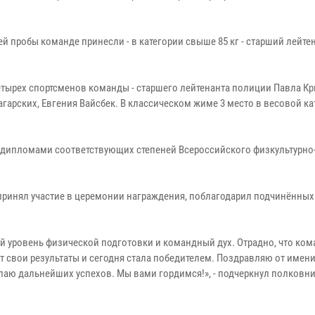
й пробы команде принесли - в категории свыше 85 кг - старший лейте
 четырех спортсменов команды - старшего лейтенанта полиции Павла К
гарских, Евгения Вайсбек. В классическом жиме 3 место в весовой ка
дипломами соответствующих степеней Всероссийского физкультурно
ринял участие в церемонии награждения, поблагодарил подчинённых
 уровень физической подготовки и командный дух. Отрадно, что ком
т свои результаты и сегодня стала победителем. Поздравляю от имен
желаю дальнейших успехов. Мы вами гордимся!», - подчеркнул полковн