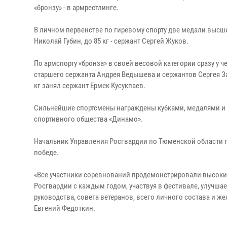
«бронзу» - в армрестлинге.
В личном первенстве по гиревому спорту две медали высше
Николай Губин, до 85 кг - сержант Сергей Жуков.
По армспорту «бронза» в своей весовой категории сразу у
старшего сержанта Андрея Ведышева и сержантов Сергея За
кг занял сержант Ермек Кусукпаев.
Сильнейшие спортсмены награждены кубками, медалями и 
спортивного общества «Динамо».
Начальник Управления Росгвардии по Тюменской области п
победе.
«Все участники соревнований продемонстрировали высокий
Росгвардии с каждым годом, участвуя в фестивале, улучшае
руководства, совета ветеранов, всего личного состава и 
Евгений Федоткин.