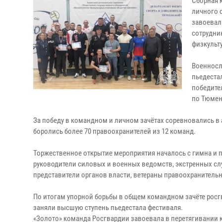
Сборная 
личного 
завоевал
сотрудни
физкульт
Военносл
пьедеста
победите
по Тюмен
За победу в командном и личном зачётах соревновались в 
боролись более 70 правоохранителей из 12 команд.
Торжественное открытие мероприятия началось с гимна и 
руководители силовых и военных ведомств, экстренных слу
представители органов власти, ветераны правоохранитель
По итогам упорной борьбы в общем командном зачёте росг
заняли высшую ступень пьедестала фестиваля.
«Золото» команда Росгвардии завоевала в перетягивании кан