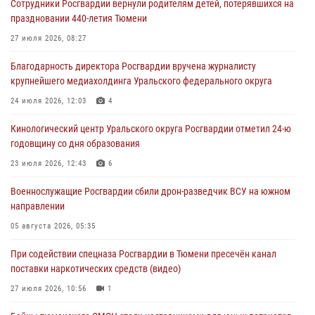
Сотрудники Росгвардии вернули родителям детей, потерявшихся на
Память военнослужащих, погибших в разные годы при исполнении
праздновании 440-летия Тюмени
воинского долга, почтили в кинологическом центре Уральского
округа Росгвардии
27 июля 2026, 08:27
06 августа 2026, 12:38
6
Благодарность директора Росгвардии вручена журналисту
крупнейшего медиахолдинга Уральского федерального округа
Росгвардейцы в Тюменской области знакомят детей со своей
службой и напоминают о мерах безопасности
24 июля 2026, 12:03
4
06 августа 2026, 12:33
2
Кинологический центр Уральского округа Росгвардии отметил 24-ю
годовщину со дня образования
Росгвардейцы приняли участие в фотопроекте «Прогуляемся по
Тюменской области» в рамках акции «Храним огонь Победы»
23 июля 2026, 12:43
6
06 августа 2026, 04:41
3
Военнослужащие Росгвардии сбили дрон-разведчик ВСУ на южном
направлении
Росгвардейцы в Тюменской области почтили память генерала
армии Ивана Кирилловича Яковлева
05 августа 2026, 05:35
05 августа 2026, 11:03
4
При содействии спецназа Росгвардии в Тюмени пресечён канал
поставки наркотических средств (видео)
27 июля 2026, 10:56
1