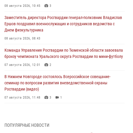
08 августа 2026, 10:45
3
Заместитель директора Росгвардии генерал-полковник Владислав
Ершов поздравил военнослужащих и сотрудников ведомства с
Днем физкультурника
08 августа 2026, 08:43
Команда Управления Росгвардии по Тюменской области завоевала
бронзу чемпионата Уральского округа Росгвардии по мини-футболу
07 августа 2026, 12:01
2
В Нижнем Новгороде состоялось Всероссийское совещание-
семинар по вопросам развития вневедомственной охраны
Росгвардии (видео)
07 августа 2026, 11:48
3
1
Историю верности долгу, семье и традициям рассказал
военнослужащий Росгвардии из Тюмени
07 августа 2026, 10:57
5
ПОПУЛЯРНЫЕ НОВОСТИ