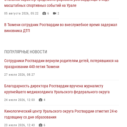
масштабных спортивных событий на Урале
05 августа 2026, 05:22
6
2
В Тюмени сотрудник Росгвардии во внеслужебное время задержал
виновника ДТП
05 августа 2026, 05:15
1
Со 101-м Днём рождения поздравили сотрудники Росгвардии
ПОПУЛЯРНЫЕ НОВОСТИ
труженицу тыла из Тюмени
Сотрудники Росгвардии вернули родителям детей, потерявшихся на
04 августа 2026, 11:07
праздновании 440-летия Тюмени
Спецназ Росгвардии провел комплексную тренировку в полевых
27 июля 2026, 08:27
условиях в Тюменской области (видео)
Благодарность директора Росгвардии вручена журналисту
04 августа 2026, 06:28
4
1
крупнейшего медиахолдинга Уральского федерального округа
Тюменские правоохранители провели соревнования по стрельбе
24 июля 2026, 12:03
4
памяти офицера СОБР
Кинологический центр Уральского округа Росгвардии отметил 24-ю
03 августа 2026, 07:35
5
годовщину со дня образования
Росгвардия противодействует БПЛА ВСУ на южном направлении
23 июля 2026, 12:43
6