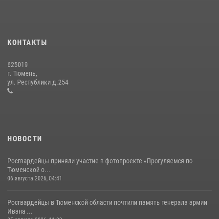
15 июля 2026, 04:12
3
Сотрудники тюменского СОБР "Сова" отработали навыки
десантирования на Урале
КОНТАКТЫ
16 июля 2026, 10:42
4
625019
Росгвардейцы в День семьи, любви и верности оказали помощь
г. Тюмень,
жителям Тюмени, оказавшимся в сложной жизненной ситуации
ул. Республики д.254
08 июля 2026, 09:38
5
НОВОСТИ
Росгвардейцы приняли участие в фотопроекте «Прогуляемся по
Тюменской о...
06 августа 2026, 04:41
Росгвардейцы в Тюменской области почтили память генерала армии
Ивана ...