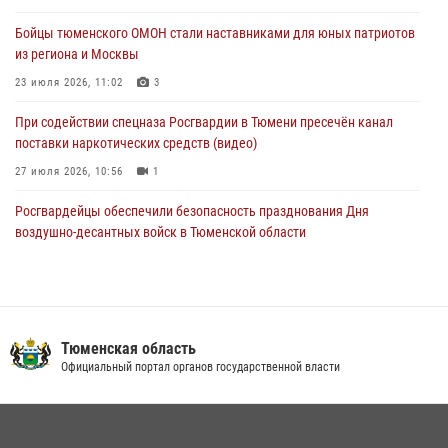
(видео)
Бойцы тюменского ОМОН стали наставниками для юных патриотов
03 августа 2026, 07:29
2
1
из региона и Москвы
23 июля 2026, 11:02
3
При содействии спецназа Росгвардии в Тюмени пресечён канал
поставки наркотических средств (видео)
27 июля 2026, 10:56
1
Росгвардейцы обеспечили безопасность празднования Дня
воздушно-десантных войск в Тюменской области
03 августа 2026, 07:23
1
Тюменский ОМОН «Вепрь» проводит для детей «Каникулы с
Росгвардией»
Тюменская область
10 июля 2026, 11:46
7
Официальный портал органов государственной власти
В Тюменской области подведены итоги деятельности
вневедомственной охраны Росгвардии за первое полугодие 2026
года