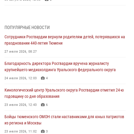
Росгвардейцы приняли участие в фотопроекте «Прогуляемся по
Тюменской области» в рамках акции «Храним огонь Победы»
06 августа 2026, 04:41
3
ПОПУЛЯРНЫЕ НОВОСТИ
Сотрудники Росгвардии вернули родителям детей, потерявшихся на
Росгвардейцы в Тюменской области почтили память генерала
праздновании 440-летия Тюмени
армии Ивана Кирилловича Яковлева
27 июля 2026, 08:27
05 августа 2026, 11:03
4
Благодарность директора Росгвардии вручена журналисту
В Тюмени офицер Росгвардии в радиоэфире напомнил гражданам о
крупнейшего медиахолдинга Уральского федерального округа
мерах безопасного владения оружием
24 июля 2026, 12:03
4
05 августа 2026, 09:56
2
Кинологический центр Уральского округа Росгвардии отметил 24-ю
Военнослужащие Росгвардии сбили дрон-разведчик ВСУ на южном
годовщину со дня образования
направлении
23 июля 2026, 12:43
6
05 августа 2026, 05:35
Бойцы тюменского ОМОН стали наставниками для юных патриотов
Стальной характер продемонстрировали росгвардейцы в ходе
из региона и Москвы
масштабных спортивных событий на Урале
23 июля 2026, 11:02
3
05 августа 2026, 05:22
6
2