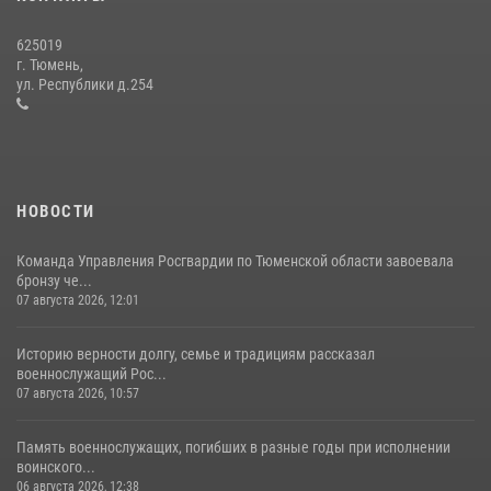
15 июля 2026, 04:12
3
625019
Сотрудники тюменского СОБР "Сова" отработали навыки
г. Тюмень,
десантирования на Урале
ул. Республики д.254
16 июля 2026, 10:42
4
НОВОСТИ
Команда Управления Росгвардии по Тюменской области завоевала
бронзу че...
07 августа 2026, 12:01
Историю верности долгу, семье и традициям рассказал
военнослужащий Рос...
07 августа 2026, 10:57
Память военнослужащих, погибших в разные годы при исполнении
воинского...
06 августа 2026, 12:38