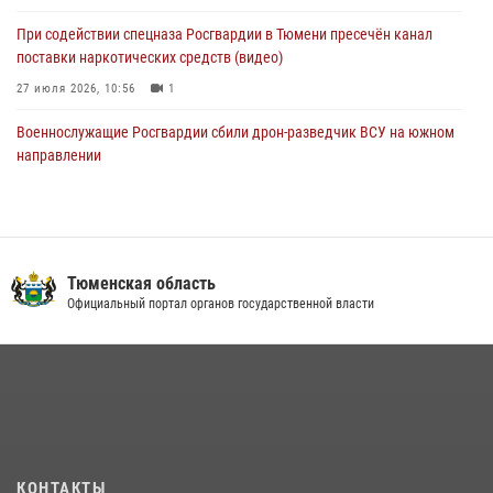
При содействии спецназа Росгвардии в Тюмени пресечён канал
поставки наркотических средств (видео)
27 июля 2026, 10:56
1
Военнослужащие Росгвардии сбили дрон-разведчик ВСУ на южном
направлении
05 августа 2026, 05:35
Росгвардейцы обеспечили безопасность празднования Дня
воздушно-десантных войск в Тюменской области
Тюменская область
03 августа 2026, 07:23
1
Официальный портал органов государственной власти
Тюменский ОМОН «Вепрь» проводит для детей «Каникулы с
Росгвардией»
10 июля 2026, 11:46
7
В Тюменской области подведены итоги деятельности
вневедомственной охраны Росгвардии за первое полугодие 2026
года
КОНТАКТЫ