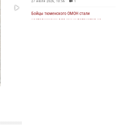
27 июля 2026, 10:56
1
разведчик ВСУ на южном направлении
Бойцы тюменского ОМОН стали
05 августа 2026, 05:35
наставниками для юных патриотов из
Стальной характер продемонстрировали
региона и Москвы
росгвардейцы в ходе масштабных
23 июля 2026, 11:02
3
спортивных событий на Урале
Военнослужащие Росгвардии сбили дрон-
05 августа 2026, 05:22
6
2
разведчик ВСУ на южном направлении
05 августа 2026, 05:35
Росгвардейцы обеспечили безопасность
празднования Дня воздушно-десантных
войск в Тюменской области
03 августа 2026, 07:23
1
В Тюменской области подведены итоги
деятельности вневедомственной охраны
Росгвардии за первое полугодие 2026 года
15 июля 2026, 04:12
3