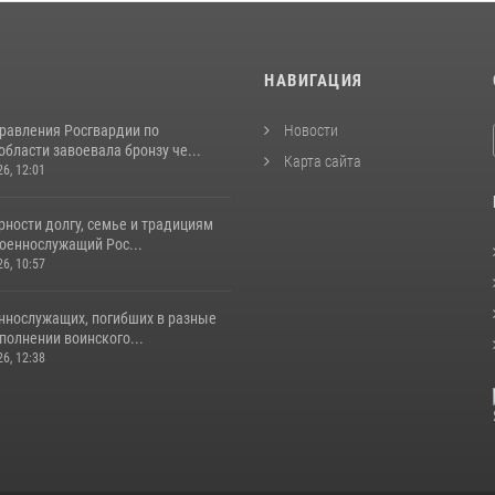
И
НАВИГАЦИЯ
равления Росгвардии по
Новости
бласти завоевала бронзу че...
Карта сайта
26, 12:01
ности долгу, семье и традициям
оеннослужащий Рос...
26, 10:57
ннослужащих, погибших в разные
полнении воинского...
26, 12:38