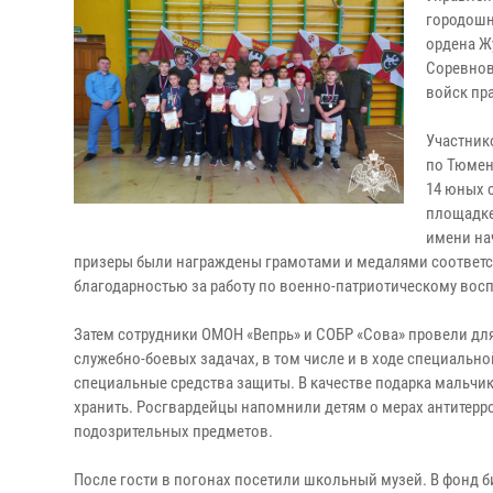
городошн
ордена Ж
Соревнов
войск пр
Участник
по Тюмен
14 юных 
площадке
имени на
призеры были награждены грамотами и медалями соответс
благодарностью за работу по военно-патриотическому во
Затем сотрудники ОМОН «Вепрь» и СОБР «Сова» провели дл
служебно-боевых задачах, в том числе и в ходе специально
специальные средства защиты. В качестве подарка мальчи
хранить. Росгвардейцы напомнили детям о мерах антитер
подозрительных предметов.
После гости в погонах посетили школьный музей. В фонд 