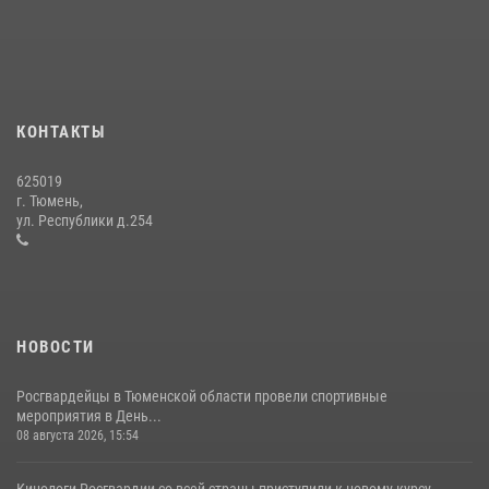
10 июля 2026, 11:46
7
В Тюменской области подведены итоги деятельности
вневедомственной охраны Росгвардии за первое полугодие 2026
года
КОНТАКТЫ
15 июля 2026, 04:12
3
625019
Сотрудники тюменского СОБР "Сова" отработали навыки
г. Тюмень,
десантирования на Урале
ул. Республики д.254
16 июля 2026, 10:42
4
НОВОСТИ
Росгвардейцы в Тюменской области провели спортивные
мероприятия в День...
08 августа 2026, 15:54
Кинологи Росгвардии со всей страны приступили к новому курсу