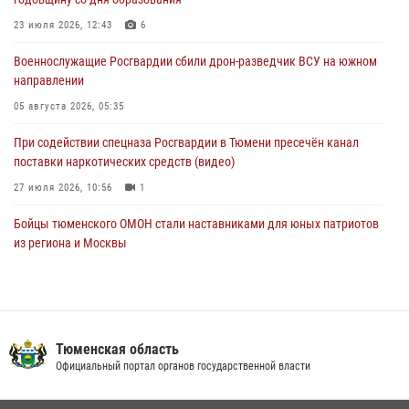
Росгвардейцы приняли участие в фотопроекте «Прогуляемся по
Тюменской области» в рамках акции «Храним огонь Победы»
23 июля 2026, 12:43
6
06 августа 2026, 04:41
3
Военнослужащие Росгвардии сбили дрон-разведчик ВСУ на южном
направлении
Росгвардейцы в Тюменской области почтили память генерала
армии Ивана Кирилловича Яковлева
05 августа 2026, 05:35
05 августа 2026, 11:03
4
При содействии спецназа Росгвардии в Тюмени пресечён канал
поставки наркотических средств (видео)
27 июля 2026, 10:56
1
Бойцы тюменского ОМОН стали наставниками для юных патриотов
из региона и Москвы
23 июля 2026, 11:02
3
Росгвардейцы обеспечили безопасность празднования Дня
воздушно-десантных войск в Тюменской области
Тюменская область
03 августа 2026, 07:23
1
Официальный портал органов государственной власти
Тюменский ОМОН «Вепрь» проводит для детей «Каникулы с
Росгвардией»