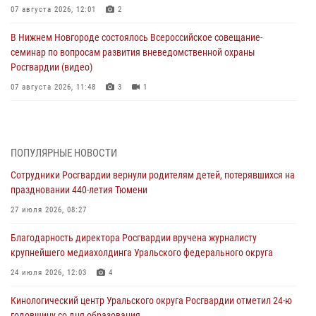
07 августа 2026, 12:01
2
В Нижнем Новгороде состоялось Всероссийское совещание-
семинар по вопросам развития вневедомственной охраны
Росгвардии (видео)
07 августа 2026, 11:48
3
1
Историю верности долгу, семье и традициям рассказал
военнослужащий Росгвардии из Тюмени
07 августа 2026, 10:57
5
ПОПУЛЯРНЫЕ НОВОСТИ
Сотрудники Росгвардии вернули родителям детей, потерявшихся на
Память военнослужащих, погибших в разные годы при исполнении
праздновании 440-летия Тюмени
воинского долга, почтили в кинологическом центре Уральского
округа Росгвардии
27 июля 2026, 08:27
06 августа 2026, 12:38
6
Благодарность директора Росгвардии вручена журналисту
крупнейшего медиахолдинга Уральского федерального округа
Росгвардейцы в Тюменской области знакомят детей со своей
службой и напоминают о мерах безопасности
24 июля 2026, 12:03
4
06 августа 2026, 12:33
2
Кинологический центр Уральского округа Росгвардии отметил 24-ю
годовщину со дня образования